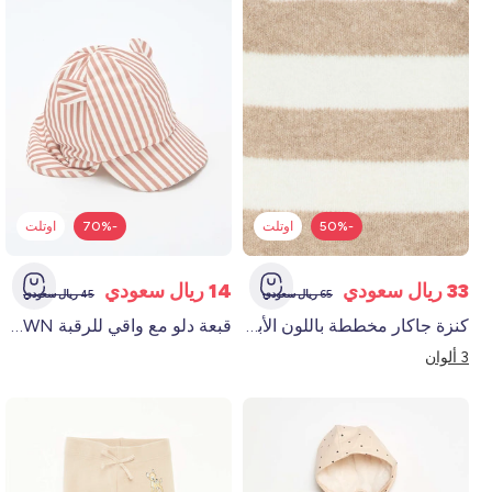
-50%
اوتلت
-70%
اوتلت
33 ريال سعودي
14 ريال سعودي
65 ريال سعودي
45 ريال سعودي
كنزة جاكار مخططة باللون الأبيض
قبعة دلو مع واقي للرقبة BROWN
3 ألوان