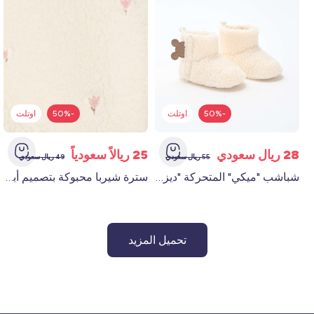
-50%
اوتلت
-50%
اوتلت
28 ريال سعودي
25 ريالاً سعودياً
55 ريال سعودي
49 ريال سعودي
شباشب "ميكي" المتحركة "ديزني" باللون البني
سترة شيربا محبوكة بتصميم أبيض اللون الأبيض
تحميل المزيد