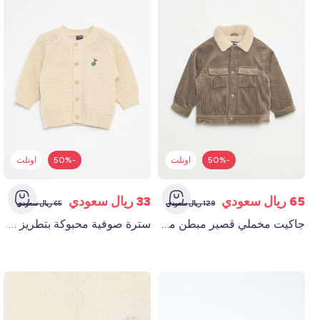
-50%
اوتلت
-50%
اوتلت
65 ريال سعودي
33 ريال سعودي
129 ريال سعودي
65 ريال سعودي
جاكيت مخملي قصير مبطن مخملي كاكى
سترة صوفية محبوكة بتطريز على الصدر بلون بني فاتح