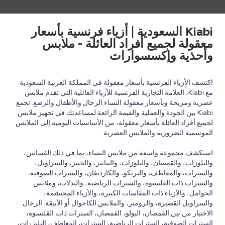
Kiabi السعودية | أزياء فرنسية بأسعار
معقولة لجميع أفراد العائلة - ملابس
وأحذية وإكسسوارات
اكتشف الأزياء الفرنسية بأسعار معقولة في المملكة العربية السعودية
مع Kiabi، العلامة التجارية الفرنسية للأزياء العائلية التي تقدم ملابس
عصرية ومريحة وبأسعار معقولة النساء الرجال والأطفال والرضع. تجمع
Kiabi بين الجودة والعملية والقيمة الرائعة لمساعدتك في تجهيز ملابس
لجميع أفراد العائلة بأسعار معقولة، من الأساسيات اليومية إلى الملابس
الموسمية الضرورية والملابس العصرية.
استكشف مجموعة واسعة من ملابس النساء، بما في ذلك الفساتين،
والبلوزات، والقمصان، والبلوزات، والتنانير، والجينز، والسراويل،
والسترات، والمعاطف، والتريكو، والكارديغان، والسترات الصوفية،
والسترات ذات القلنسوة، والسترات الرياضية، والبدلات، وملابس
الحوامل، والأزياء ذات المقاسات الكبيرة، والأزياء المحتشمة،
والسراويل القصيرة، والرومبر، والملابس الكاجوال أو الأنيقة. الرجال
الاختيار من بين القمصان، البولو، القمصان، السترات ذات القلنسوة،
السترات الصوفية، السترات الرياضية، السترات، المعاطف، البليزرات،