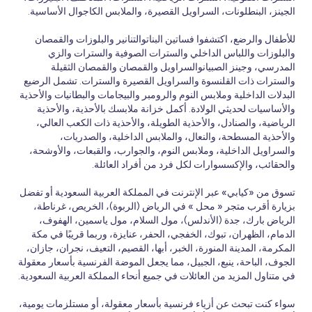
الجينز، البنطلونات، السراويل القصيرة، والملابس الكاجوال الأساسية.
للأطفال والرضع، اكتشفوا فساتين البناتوالتنانير والبلوزات والقمصان
والبلوزات واللباس الداخلي والسترات الصوفية والسترات والزي
المدرسي، وجينز الصبيانوالسراويل والقمصان والقمصان الثقيلة
والسترات ذات القلنسوة والسراويل القصيرة والسترات. تشمل الرضيع
البدلات الداخلية وملابس النوم والرومبر والبيجامات والبطانيات والأحذية
والأساسيات لحديثي الولادة. أكمل خزانة ملابسك بالأحذية، والأحذية
الرياضية، والصنادل، والأحذية الطويلة، والأحذية ذات الكعب العالي،
والأحذية المسطحة، والنعال، والملابس الداخلية، والصدريات،
والسراويل الداخلية، وملابس النوم، والجوارب، والقبعات، والأوشحة،
والحقائب، والإكسسوارات لكل فرد من أفراد العائلة.
تسوق من «كيابي» عبر الإنترنت في المملكة العربية السعودية أو تفضل
بزيارة أقرب متجر « محل » في الرياض (الربوة)، الخريص، غرناطة،
الرياض بارك، جدة (الأندلس)، مول السلام، مول ياسمين، الهفوف،
الدمام، الظهران، تبوك، الخفجي، الحفر، عنايزة، وربما قريبًا في مكة
المكرمة، المدينة المنورة، الخبر، أبها، القصيم، التعيف، نجران، جازان،
الجوف، الباحة، ينبع، الجبيل، مما يجعل الموضة الفرنسية بأسعار معقولة
في متناول المزيد من العائلات في جميع أنحاء المملكة العربية السعودية.
سواء كنت تبحث عن أزياء فرنسية بأسعار معقولة، أو مستلزمات يومية،