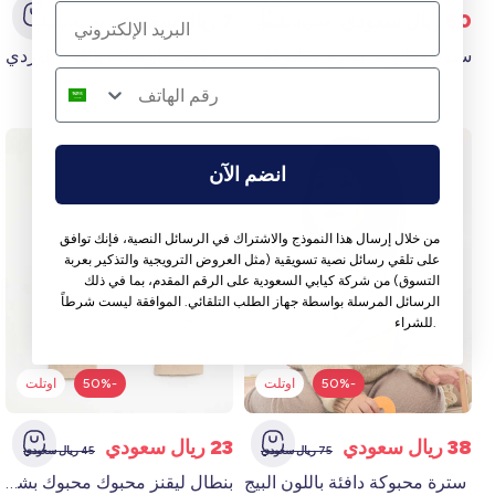
60 ريال سعودي
7 ريال سعودي
119 ريال سعودي
22 ريال سعودي
سترة مطبوعة سترة مطبوعة باللون الوردي
قبعة دلو سادة باللون الوردي
انضم الآن
من خلال إرسال هذا النموذج والاشتراك في الرسائل النصية، فإنك توافق
على تلقي رسائل نصية تسويقية (مثل العروض الترويجية والتذكير بعربة
التسوق) من شركة كيابي السعودية على الرقم المقدم، بما في ذلك
الرسائل المرسلة بواسطة جهاز الطلب التلقائي. الموافقة ليست شرطاً
للشراء.
-50%
اوتلت
-50%
اوتلت
38 ريال سعودي
23 ريال سعودي
75 ريال سعودي
45 ريال سعودي
سترة محبوكة دافئة باللون البيج
بنطال ليقنز محبوك محبوك بشكل مريح بيجي