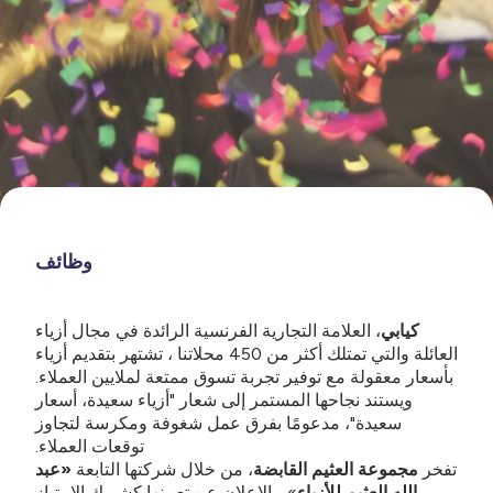
Skirts
شورت
رياضيه
رياضيه
بنطلون
See All
الرضيع - أقل من 100 ريال سعودي
الوافدون الجدد الرضيع
رجال
جينز
شورت
فساتين وتنانير
الجاكيتات والسترات
بنطلون قصير وشورت قصير
البنات
بيجاما
قمصان
استرتش
البلوزات والكارديجان
بنطلون وبنطلون جينز وليقنز
بنطلون
بنطلون
البيجامه
سويت شيرتات
دنغري وجمبسوت
الأولاد
وظائف
جينز
طقوم
شورت
البلوزات والكارديجان
السراويل القصيرة والبرمودا
المواليد
كيابي
، العلامة التجارية الفرنسية الرائدة في مجال أزياء
ملابس النوم
الملابس الداخلية
جامبسوت وأفرول
المعاطف والسترات
جمبسوت وبنطلون رياضي
العائلة والتي تمتلك أكثر من 450 محلاتنا ، تشتهر بتقديم أزياء
بأسعار معقولة مع توفير تجربة تسوق ممتعة لملايين العملاء.
التخفيضات
ويستند نجاحها المستمر إلى شعار "أزياء سعيدة، أسعار
طقوم
الأحذية
رياضيه
ملابس داخلية
البلوزات والكارديجان
سعيدة"، مدعومًا بفرق عمل شغوفة ومكرسة لتجاوز
توقعات العملاء.
تخفيضات
سويت شيرت
الملابس الداخلية
الملابس الداخلية
المعاطف والسترات
تفخر
مجموعة العثيم القابضة
، من خلال شركتها التابعة
«عبد
اوتلت
الله العثيم للأزياء
»، بالإعلان عن تعيينها كشريك الامتياز