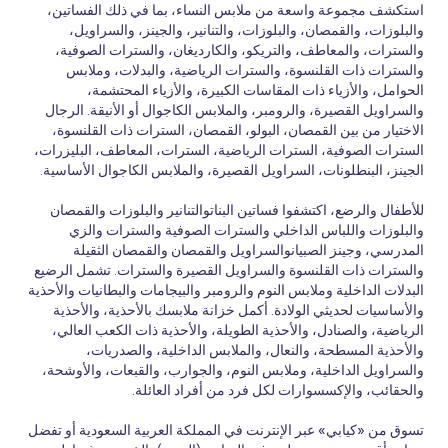
استكشف مجموعة واسعة من ملابس النساء، بما في ذلك الفساتين،
والبلوزات، والقمصان، والبلوزات، والتنانير، والجينز، والسراويل،
والسترات، والمعاطف، والتريكو، والكارديغان، والسترات الصوفية،
والسترات ذات القلنسوة، والسترات الرياضية، والبدلات، وملابس
الحوامل، والأزياء ذات المقاسات الكبيرة، والأزياء المحتشمة،
والسراويل القصيرة، والرومبر، والملابس الكاجوال أو الأنيقة. الرجال
الاختيار من بين القمصان، البولو، القمصان، السترات ذات القلنسوة،
السترات الصوفية، السترات الرياضية، السترات، المعاطف، البليزرات،
الجينز، البنطلونات، السراويل القصيرة، والملابس الكاجوال الأساسية.
للأطفال والرضع، اكتشفوا فساتين البناتوالتنانير والبلوزات والقمصان
والبلوزات واللباس الداخلي والسترات الصوفية والسترات والزي
المدرسي، وجينز الصبيانوالسراويل والقمصان والقمصان الثقيلة
والسترات ذات القلنسوة والسراويل القصيرة والسترات. تشمل الرضيع
البدلات الداخلية وملابس النوم والرومبر والبيجامات والبطانيات والأحذية
والأساسيات لحديثي الولادة. أكمل خزانة ملابسك بالأحذية، والأحذية
الرياضية، والصنادل، والأحذية الطويلة، والأحذية ذات الكعب العالي،
والأحذية المسطحة، والنعال، والملابس الداخلية، والصدريات،
والسراويل الداخلية، وملابس النوم، والجوارب، والقبعات، والأوشحة،
والحقائب، والإكسسوارات لكل فرد من أفراد العائلة.
تسوق من «كيابي» عبر الإنترنت في المملكة العربية السعودية أو تفضل