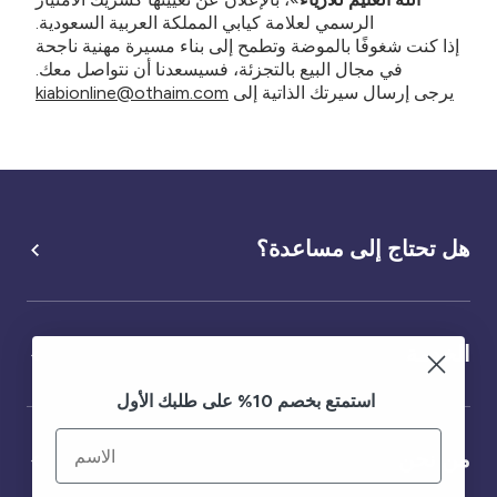
الرسمي لعلامة كيابي المملكة العربية السعودية.
الأحذية
البيجامه
الجوارب
الإكسسوارات
إذا كنت شغوفًا بالموضة وتطمح إلى بناء مسيرة مهنية ناجحة
أقل من 100 ريال سعودي
في مجال البيع بالتجزئة، فسيسعدنا أن نتواصل معك.
البدلة
الجوارب
الإكسسوارات
الملابس الداخلية
يرجى إرسال سيرتك الذاتية إلى
kiabionline@othaim.com
الأكثر مبيعا لدينا
تخفيضات
تخفيضات بنسبة 70%
الجوارب والجوارب الضيقة
النساء ملابس بمقاسات كبيرة
اشترِ 2 مقابل 29 ريال سعودي
تخفيضات
أحذية وشباشب
محلاتنالاتنا
هل تحتاج إلى مساعدة؟
من نحن
الإكسسوارات
خدماتنا
تخفيضات
الخدمة
اشترِ 2 مقابل 29 ريال سعودي
استمتع بخصم 10% على طلبك الأول
الحساب
من نحن
تسجيل الدخول