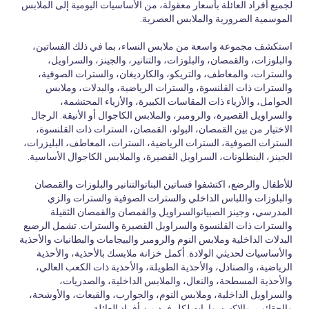
لجميع أفراد العائلة بأسعار معقولة، من الأساسيات اليومية إلى الملابس
الموسمية الضرورية والملابس العصرية.
استكشف مجموعة واسعة من ملابس النساء، بما في ذلك الفساتين،
والبلوزات، والقمصان، والبلوزات، والتنانير، والجينز، والسراويل،
والسترات، والمعاطف، والتريكو، والكارديغان، والسترات الصوفية،
والسترات ذات القلنسوة، والسترات الرياضية، والبدلات، وملابس
الحوامل، والأزياء ذات المقاسات الكبيرة، والأزياء المحتشمة،
والسراويل القصيرة، والرومبر، والملابس الكاجوال أو الأنيقة. الرجال
الاختيار من بين القمصان، البولو، القمصان، السترات ذات القلنسوة،
السترات الصوفية، السترات الرياضية، السترات، المعاطف، البليزرات،
الجينز، البنطلونات، السراويل القصيرة، والملابس الكاجوال الأساسية.
للأطفال والرضع، اكتشفوا فساتين البناتوالتنانير والبلوزات والقمصان
والبلوزات واللباس الداخلي والسترات الصوفية والسترات والزي
المدرسي، وجينز الصبيانوالسراويل والقمصان والقمصان الثقيلة
والسترات ذات القلنسوة والسراويل القصيرة والسترات. تشمل الرضيع
البدلات الداخلية وملابس النوم والرومبر والبيجامات والبطانيات والأحذية
والأساسيات لحديثي الولادة. أكمل خزانة ملابسك بالأحذية، والأحذية
الرياضية، والصنادل، والأحذية الطويلة، والأحذية ذات الكعب العالي،
والأحذية المسطحة، والنعال، والملابس الداخلية، والصدريات،
والسراويل الداخلية، وملابس النوم، والجوارب، والقبعات، والأوشحة،
والحقائب، والإكسسوارات لكل فرد من أفراد العائلة.