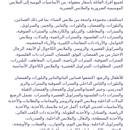
لجميع أفراد العائلة بأسعار معقولة، من الأساسيات اليومية إلى الملابس
الموسمية الضرورية والملابس العصرية.
استكشف مجموعة واسعة من ملابس النساء، بما في ذلك الفساتين،
والبلوزات، والقمصان، والبلوزات، والتنانير، والجينز، والسراويل،
والسترات، والمعاطف، والتريكو، والكارديغان، والسترات الصوفية،
والسترات ذات القلنسوة، والسترات الرياضية، والبدلات، وملابس
الحوامل، والأزياء ذات المقاسات الكبيرة، والأزياء المحتشمة،
والسراويل القصيرة، والرومبر، والملابس الكاجوال أو الأنيقة. الرجال
الاختيار من بين القمصان، البولو، القمصان، السترات ذات القلنسوة،
السترات الصوفية، السترات الرياضية، السترات، المعاطف، البليزرات،
الجينز، البنطلونات، السراويل القصيرة، والملابس الكاجوال الأساسية.
للأطفال والرضع، اكتشفوا فساتين البناتوالتنانير والبلوزات والقمصان
والبلوزات واللباس الداخلي والسترات الصوفية والسترات والزي
المدرسي، وجينز الصبيانوالسراويل والقمصان والقمصان الثقيلة
والسترات ذات القلنسوة والسراويل القصيرة والسترات. تشمل الرضيع
البدلات الداخلية وملابس النوم والرومبر والبيجامات والبطانيات والأحذية
والأساسيات لحديثي الولادة. أكمل خزانة ملابسك بالأحذية، والأحذية
الرياضية، والصنادل، والأحذية الطويلة، والأحذية ذات الكعب العالي،
والأحذية المسطحة، والنعال، والملابس الداخلية، والصدريات،
والسراويل الداخلية، وملابس النوم، والجوارب، والقبعات، والأوشحة،
والحقائب، والإكسسوارات لكل فرد من أفراد العائلة.