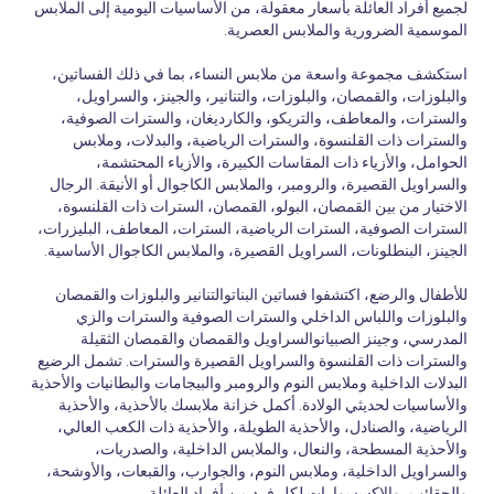
لجميع أفراد العائلة بأسعار معقولة، من الأساسيات اليومية إلى الملابس
الموسمية الضرورية والملابس العصرية.
استكشف مجموعة واسعة من ملابس النساء، بما في ذلك الفساتين،
والبلوزات، والقمصان، والبلوزات، والتنانير، والجينز، والسراويل،
والسترات، والمعاطف، والتريكو، والكارديغان، والسترات الصوفية،
والسترات ذات القلنسوة، والسترات الرياضية، والبدلات، وملابس
الحوامل، والأزياء ذات المقاسات الكبيرة، والأزياء المحتشمة،
والسراويل القصيرة، والرومبر، والملابس الكاجوال أو الأنيقة. الرجال
الاختيار من بين القمصان، البولو، القمصان، السترات ذات القلنسوة،
السترات الصوفية، السترات الرياضية، السترات، المعاطف، البليزرات،
الجينز، البنطلونات، السراويل القصيرة، والملابس الكاجوال الأساسية.
للأطفال والرضع، اكتشفوا فساتين البناتوالتنانير والبلوزات والقمصان
والبلوزات واللباس الداخلي والسترات الصوفية والسترات والزي
المدرسي، وجينز الصبيانوالسراويل والقمصان والقمصان الثقيلة
والسترات ذات القلنسوة والسراويل القصيرة والسترات. تشمل الرضيع
البدلات الداخلية وملابس النوم والرومبر والبيجامات والبطانيات والأحذية
والأساسيات لحديثي الولادة. أكمل خزانة ملابسك بالأحذية، والأحذية
الرياضية، والصنادل، والأحذية الطويلة، والأحذية ذات الكعب العالي،
والأحذية المسطحة، والنعال، والملابس الداخلية، والصدريات،
والسراويل الداخلية، وملابس النوم، والجوارب، والقبعات، والأوشحة،
والحقائب، والإكسسوارات لكل فرد من أفراد العائلة.