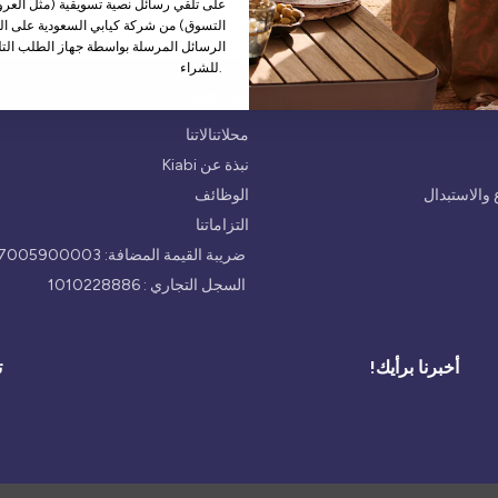
على تلقي رسائل نصية تسويقية (مثل العروض
التسوق) من شركة كيابي السعودية على الر
الرسائل المرسلة بواسطة جهاز الطلب التل
للشراء.
من نحن
محلاتنالاتنا
نبذة عن Kiabi
والاستبدال
الوظائف
التزاماتنا
ضريبة القيمة المضافة: 300047005900003
السجل التجاري : 1010228886
أخبرنا برأيك!
ت