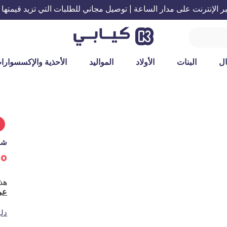
الإنترنت على مدار الساعة | توصيل مجاني للطلبات التي تزيد قيمتها عن 199 ريال س
ل
البنات
الأولاد
المواليد
الأحذية والإكسسوارا
%
شور
30 ريال س
عر
دل