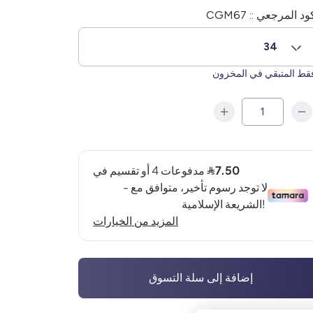
ود المرجعي :: CGM67
34
ط المتبقي في المخزون
إضافة إلى سلة التسوق