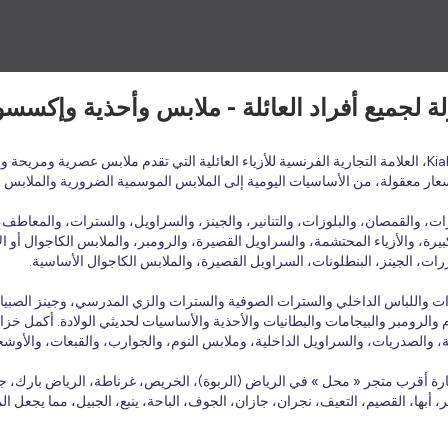
أسعار معقولة، من الأساسيات اليومية إلى الملابس الموسمية الضرورية والملابس 
 والقمصان، والبلوزات، والتنانير، والجينز، والسراويل، والسترات، والمعاطف، و
يرة، والأزياء المحتشمة، والسراويل القصيرة، والرومبر، والملابس الكاجوال أو الأ
ات، الجينز، البنطلونات، السراويل القصيرة، والملابس الكاجوال الأساسية.
بلوزات واللباس الداخلي والسترات الصوفية والسترات والزي المدرسي، وجينز الصبي
الرومبر والبيجامات والبطانيات والأحذية والأساسيات لحديثي الولادة. أكمل خزانة
ة، والصدريات، والسراويل الداخلية، وملابس النوم، والجوارب، والقبعات، والأوش
ارة أقرب متجر « محل » في الرياض (الربوة)، الخريص، غرناطة، الرياض بارك، جد
بر، أبها، القصيم، التعيف، نجران، جازان، الجوف، الباحة، ينبع، الجبيل، مما يجعل