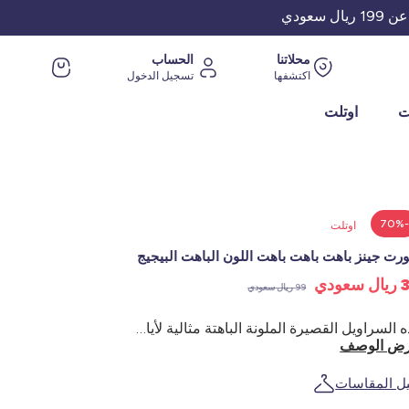
عودي
محلاتنا
الحساب
اكتشفها
تسجيل الدخول
ت
اوتلت
-70
اوتلت
ت جينز باهت باهت باهت اللون الباهت البيجيج
عودي
99 ريال سعودي
هذه السراويل القصيرة الملونة الباهتة مثالية لأيام الصيف! - شورت - دنيم - خصر عالي - 2 جيب + 1 جيب عملة معدنية في الأمام - 2 جيب خلفي - تأثير البلى - لون سادة بمظهر باهت - ترتدي العارضة مقاس مقاس ق وقياس 1 م74
ض الوصف
يل المقاسات