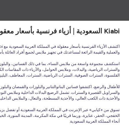
Kiabi السعودية | أزياء فرنسية بأسعار معقولة لجميع أفراد العائلة - ملابس وأحذية وإكسسوارات
والعملية والقيمة الرائعة لمساعدتك في تجهيز ملابس لجميع أفراد العائلة ب
استكشف مجموعة واسعة من ملابس النساء، بما في ذلك الفساتين، والبلوزات،
والسترات الرياضية، والبدلات، وملابس الحوامل، والأزياء ذات المقاسات الكب
القلنسوة، السترات الصوفية، السترات الرياضية، السترات، المعاطف، البليزر
للأطفال والرضع، اكتشفوا فساتين البناتوالتنانير والبلوزات والقمصان وال
والسراويل القصيرة والسترات. تشمل الرضيع البدلات الداخلية وملابس النوم و
والأحذية ذات الكعب العالي، والأحذية المسطحة، والنعال، والملابس الداخلي
تسوق من «كيابي» عبر الإنترنت في المملكة العربية السعودية أو تفضل بزي
الخفجي، الحفر، عنايزة، وربما قريبًا في مكة المكرمة، المدينة المنورة، الخ
أنحاء المملكة العربية السعودية.