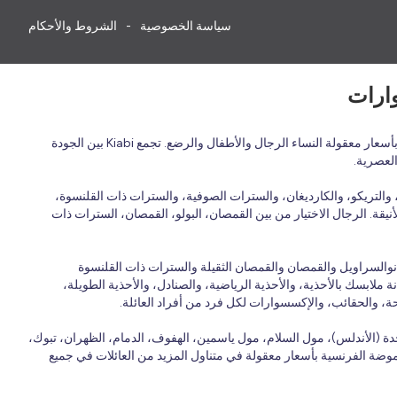
سياسة الخصوصية
الشروط والأحكام
اكتشف الأزياء الفرنسية بأسعار معقولة في المملكة العربية السعودية مع Kiabi، العلامة التجارية الفرنسية للأزياء العائلية التي تقدم ملابس عصرية ومريحة وبأسعار معقولة النساء الرجال والأطفال والرضع. تجمع Kiabi بين الجودة
العصرية.
التريكو، والكارديغان، والسترات الصوفية، والسترات ذات القلنسوة،
نيقة. الرجال الاختيار من بين القمصان، البولو، القمصان، السترات ذات
انوالسراويل والقمصان والقمصان الثقيلة والسترات ذات القلنسوة
 ملابسك بالأحذية، والأحذية الرياضية، والصنادل، والأحذية الطويلة،
حة، والحقائب، والإكسسوارات لكل فرد من أفراد العائلة.
ة (الأندلس)، مول السلام، مول ياسمين، الهفوف، الدمام، الظهران، تبوك،
 الموضة الفرنسية بأسعار معقولة في متناول المزيد من العائلات في جميع