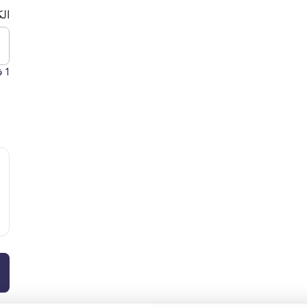
الك
1
فق