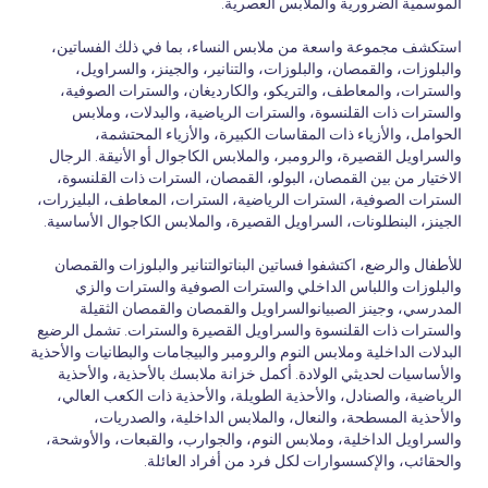
الموسمية الضرورية والملابس العصرية.
استكشف مجموعة واسعة من ملابس النساء، بما في ذلك الفساتين،
والبلوزات، والقمصان، والبلوزات، والتنانير، والجينز، والسراويل،
والسترات، والمعاطف، والتريكو، والكارديغان، والسترات الصوفية،
والسترات ذات القلنسوة، والسترات الرياضية، والبدلات، وملابس
الحوامل، والأزياء ذات المقاسات الكبيرة، والأزياء المحتشمة،
والسراويل القصيرة، والرومبر، والملابس الكاجوال أو الأنيقة. الرجال
الاختيار من بين القمصان، البولو، القمصان، السترات ذات القلنسوة،
السترات الصوفية، السترات الرياضية، السترات، المعاطف، البليزرات،
الجينز، البنطلونات، السراويل القصيرة، والملابس الكاجوال الأساسية.
للأطفال والرضع، اكتشفوا فساتين البناتوالتنانير والبلوزات والقمصان
والبلوزات واللباس الداخلي والسترات الصوفية والسترات والزي
المدرسي، وجينز الصبيانوالسراويل والقمصان والقمصان الثقيلة
والسترات ذات القلنسوة والسراويل القصيرة والسترات. تشمل الرضيع
البدلات الداخلية وملابس النوم والرومبر والبيجامات والبطانيات والأحذية
والأساسيات لحديثي الولادة. أكمل خزانة ملابسك بالأحذية، والأحذية
الرياضية، والصنادل، والأحذية الطويلة، والأحذية ذات الكعب العالي،
والأحذية المسطحة، والنعال، والملابس الداخلية، والصدريات،
والسراويل الداخلية، وملابس النوم، والجوارب، والقبعات، والأوشحة،
والحقائب، والإكسسوارات لكل فرد من أفراد العائلة.