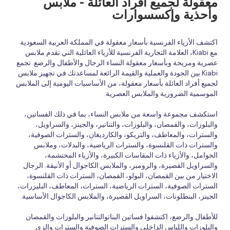
معقولة لجميع أفراد العائلة - ملابس
وأحذية وإكسسوارات
اكتشف الأزياء الفرنسية بأسعار معقولة في المملكة العربية السعودية
مع Kiabi، العلامة التجارية الفرنسية للأزياء العائلية التي تقدم ملابس
عصرية ومريحة وبأسعار معقولة النساء الرجال والأطفال والرضع. تجمع
Kiabi بين الجودة والعملية والقيمة الرائعة لمساعدتك في تجهيز ملابس
لجميع أفراد العائلة بأسعار معقولة، من الأساسيات اليومية إلى الملابس
الموسمية الضرورية والملابس العصرية.
استكشف مجموعة واسعة من ملابس النساء، بما في ذلك الفساتين،
والبلوزات، والقمصان، والبلوزات، والتنانير، والجينز، والسراويل،
والسترات، والمعاطف، والتريكو، والكارديغان، والسترات الصوفية،
والسترات ذات القلنسوة، والسترات الرياضية، والبدلات، وملابس
الحوامل، والأزياء ذات المقاسات الكبيرة، والأزياء المحتشمة،
والسراويل القصيرة، والرومبر، والملابس الكاجوال أو الأنيقة. الرجال
الاختيار من بين القمصان، البولو، القمصان، السترات ذات القلنسوة،
السترات الصوفية، السترات الرياضية، السترات، المعاطف، البليزرات،
الجينز، البنطلونات، السراويل القصيرة، والملابس الكاجوال الأساسية.
للأطفال والرضع، اكتشفوا فساتين البناتوالتنانير والبلوزات والقمصان
والبلوزات واللباس الداخلي والسترات الصوفية والسترات والزي