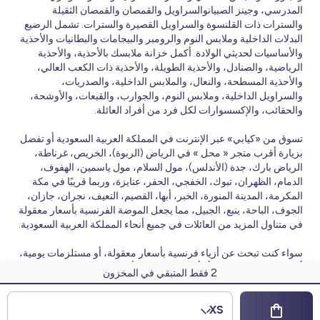
المدرسي، وجينز الصبيانوالسراويل والقمصان والقمصان الثقيلة
والسترات ذات القلنسوة والسراويل القصيرة والسترات. تشمل الرضيع
البدلات الداخلية وملابس النوم والرومبر والبيجامات والبطانيات والأحذية
والأساسيات لحديثي الولادة. أكمل خزانة ملابسك بالأحذية، والأحذية
الرياضية، والصنادل، والأحذية الطويلة، والأحذية ذات الكعب العالي،
والأحذية المسطحة، والنعال، والملابس الداخلية، والصدريات،
والسراويل الداخلية، وملابس النوم، والجوارب، والقبعات، والأوشحة،
والحقائب، والإكسسوارات لكل فرد من أفراد العائلة.
تسوق من «كيابي» عبر الإنترنت في المملكة العربية السعودية أو تفضل
بزيارة أقرب متجر « محل » في الرياض (الربوة)، الخريص، غرناطة،
الرياض بارك، جدة (الأندلس)، مول السلام، مول ياسمين، الهفوف،
الدمام، الظهران، تبوك، الخفجي، الحفر، عنايزة، وربما قريبًا في مكة
المكرمة، المدينة المنورة، الخبر، أبها، القصيم، التعيف، نجران، جازان،
الجوف، الباحة، ينبع، الجبيل، مما يجعل الموضة الفرنسية بأسعار معقولة
في متناول المزيد من العائلات في جميع أنحاء المملكة العربية السعودية.
سواء كنت تبحث عن أزياء فرنسية بأسعار معقولة، أو مستلزمات يومية،
أو مجموعات موسمية، أو أحدث المنتجات بأسعار رائعة، فإن Kiabi تقدم
2
فقط المتبقي في المخزون
مجموعات جديدة وعروض ترويجية منتظمة على مدار العام.
© 2026 Kiabi
XS