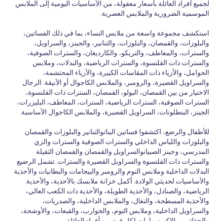
لجميع أفراد العائلة بأسعار معقولة، من الأساسيات اليومية إلى الملابس
الموسمية الضرورية والملابس العصرية.
استكشف مجموعة واسعة من ملابس النساء، بما في ذلك الفساتين،
والبلوزات، والقمصان، والبلوزات، والتنانير، والجينز، والسراويل،
والسترات، والمعاطف، والتريكو، والكارديغان، والسترات الصوفية،
والسترات ذات القلنسوة، والسترات الرياضية، والبدلات، وملابس
الحوامل، والأزياء ذات المقاسات الكبيرة، والأزياء المحتشمة،
والسراويل القصيرة، والرومبر، والملابس الكاجوال أو الأنيقة. الرجال
الاختيار من بين القمصان، البولو، القمصان، السترات ذات القلنسوة،
السترات الصوفية، السترات الرياضية، السترات، المعاطف، البليزرات،
الجينز، البنطلونات، السراويل القصيرة، والملابس الكاجوال الأساسية.
للأطفال والرضع، اكتشفوا فساتين البناتوالتنانير والبلوزات والقمصان
والبلوزات واللباس الداخلي والسترات الصوفية والسترات والزي
المدرسي، وجينز الصبيانوالسراويل والقمصان والقمصان الثقيلة
والسترات ذات القلنسوة والسراويل القصيرة والسترات. تشمل الرضيع
البدلات الداخلية وملابس النوم والرومبر والبيجامات والبطانيات والأحذية
والأساسيات لحديثي الولادة. أكمل خزانة ملابسك بالأحذية، والأحذية
الرياضية، والصنادل، والأحذية الطويلة، والأحذية ذات الكعب العالي،
والأحذية المسطحة، والنعال، والملابس الداخلية، والصدريات،
والسراويل الداخلية، وملابس النوم، والجوارب، والقبعات، والأوشحة،
والحقائب، والإكسسوارات لكل فرد من أفراد العائلة.