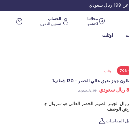
عودي
محلاتنا
الحساب
اكتشفها
تسجيل الدخول
ت
اوتلت
-70
اوتلت
لون جينز ضيق عالي الخصر - l30 شطف1
عودي
99 ريال سعودي
سروال الجينز الضينز الخصر العالي هو سروال جينز ضيق لا غنى عنه في خزانة الملابس! - بنطلون جينز ضيّق/ بقصة ضيقة جداً - جينز مطاطي - خصر عالي - إغلاق بسحّاب وأزرار - حلقات حزام - 2 جيب و1 جيب عملة معدنية - 2 جيب خلفي - طول الساق من الداخل: 75 سم - عرض فتحة الساق 14 سم
ض الوصف
يل المقاسات