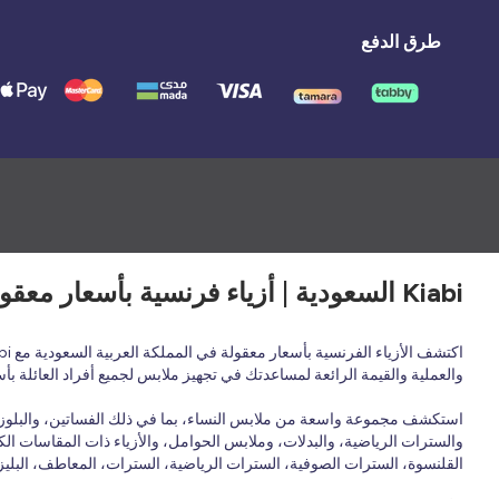
طرق الدفع
Kiabi السعودية | أزياء فرنسية بأسعار معقولة لجميع أفراد العائلة - ملابس وأحذية وإكسسوارات
والعملية والقيمة الرائعة لمساعدتك في تجهيز ملابس لجميع أفراد العائلة ب
استكشف مجموعة واسعة من ملابس النساء، بما في ذلك الفساتين، والبلوزات،
والسترات الرياضية، والبدلات، وملابس الحوامل، والأزياء ذات المقاسات الكب
القلنسوة، السترات الصوفية، السترات الرياضية، السترات، المعاطف، البليزر