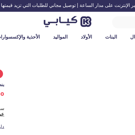
الإنترنت على مدار الساعة | توصيل مجاني للطلبات التي تزيد قيمتها عن 199 ريال س
ل
البنات
الأولاد
المواليد
الأحذية والإكسسوارا
%
بنط
30 ريال س
عر
دل