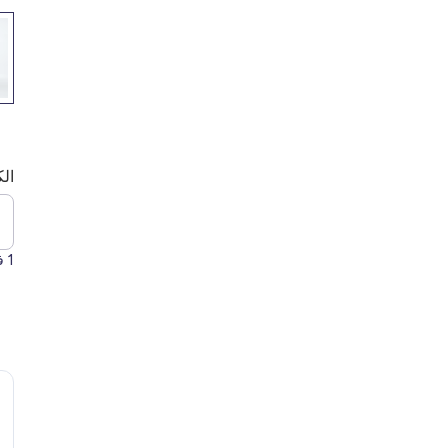
الك
1
فق