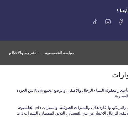
ابعنا !
سياسة الخصوصية
الشروط والأحكام
اكتشف الأزياء الفرنسية بأسعار معقولة في المملكة العربية السعودية مع Kiabi، العلامة التجارية الفرنسية للأزياء العائلية التي تقدم ملابس عصرية ومريحة وبأسعار معقولة النساء الرجال والأطفال والرضع. تجمع Kiabi بين الجودة
العصرية.
التريكو، والكارديغان، والسترات الصوفية، والسترات ذات القلنسوة،
نيقة. الرجال الاختيار من بين القمصان، البولو، القمصان، السترات ذات