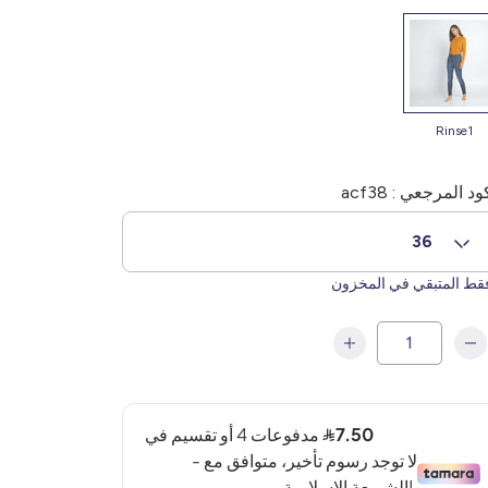
rinse1
ود المرجعي : acf38
36
ط المتبقي في المخزون