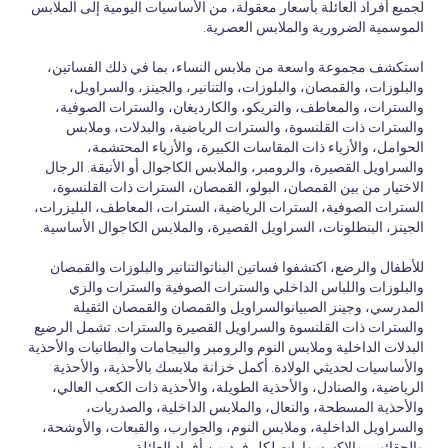
لجميع أفراد العائلة بأسعار معقولة، من الأساسيات اليومية إلى الملابس
الموسمية الضرورية والملابس العصرية.
استكشف مجموعة واسعة من ملابس النساء، بما في ذلك الفساتين،
والبلوزات، والقمصان، والبلوزات، والتنانير، والجينز، والسراويل،
والسترات، والمعاطف، والتريكو، والكارديغان، والسترات الصوفية،
والسترات ذات القلنسوة، والسترات الرياضية، والبدلات، وملابس
الحوامل، والأزياء ذات المقاسات الكبيرة، والأزياء المحتشمة،
والسراويل القصيرة، والرومبر، والملابس الكاجوال أو الأنيقة. الرجال
الاختيار من بين القمصان، البولو، القمصان، السترات ذات القلنسوة،
السترات الصوفية، السترات الرياضية، السترات، المعاطف، البليزرات،
الجينز، البنطلونات، السراويل القصيرة، والملابس الكاجوال الأساسية.
للأطفال والرضع، اكتشفوا فساتين البناتوالتنانير والبلوزات والقمصان
والبلوزات واللباس الداخلي والسترات الصوفية والسترات والزي
المدرسي، وجينز الصبيانوالسراويل والقمصان والقمصان الثقيلة
والسترات ذات القلنسوة والسراويل القصيرة والسترات. تشمل الرضيع
البدلات الداخلية وملابس النوم والرومبر والبيجامات والبطانيات والأحذية
والأساسيات لحديثي الولادة. أكمل خزانة ملابسك بالأحذية، والأحذية
الرياضية، والصنادل، والأحذية الطويلة، والأحذية ذات الكعب العالي،
والأحذية المسطحة، والنعال، والملابس الداخلية، والصدريات،
والسراويل الداخلية، وملابس النوم، والجوارب، والقبعات، والأوشحة،
والحقائب، والإكسسوارات لكل فرد من أفراد العائلة.