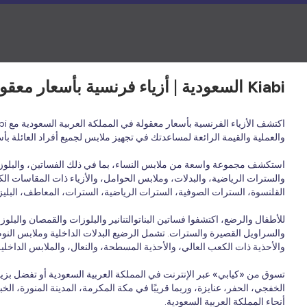
Kiabi السعودية | أزياء فرنسية بأسعار معقولة لجميع أفراد العائلة - ملابس وأحذية وإكسسوارات
والعملية والقيمة الرائعة لمساعدتك في تجهيز ملابس لجميع أفراد العائلة ب
استكشف مجموعة واسعة من ملابس النساء، بما في ذلك الفساتين، والبلوزات،
والسترات الرياضية، والبدلات، وملابس الحوامل، والأزياء ذات المقاسات الكب
القلنسوة، السترات الصوفية، السترات الرياضية، السترات، المعاطف، البليزر
للأطفال والرضع، اكتشفوا فساتين البناتوالتنانير والبلوزات والقمصان وال
والسراويل القصيرة والسترات. تشمل الرضيع البدلات الداخلية وملابس النوم و
والأحذية ذات الكعب العالي، والأحذية المسطحة، والنعال، والملابس الداخلي
تسوق من «كيابي» عبر الإنترنت في المملكة العربية السعودية أو تفضل بزي
الخفجي، الحفر، عنايزة، وربما قريبًا في مكة المكرمة، المدينة المنورة، الخ
أنحاء المملكة العربية السعودية.