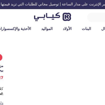
الإنترنت على مدار الساعة | توصيل مجاني للطلبات التي تزيد قيمتها عن 199 ريال س
ل
البنات
الأولاد
المواليد
الأحذية والإكسسوارا
%
بي
27 ريال س
عر
دل