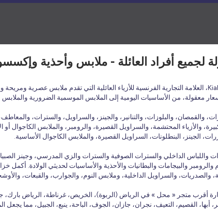
أسعار معقولة، من الأساسيات اليومية إلى الملابس الموسمية الضرورية والملابس 
 والقمصان، والبلوزات، والتنانير، والجينز، والسراويل، والسترات، والمعاطف، و
يرة، والأزياء المحتشمة، والسراويل القصيرة، والرومبر، والملابس الكاجوال أو الأ
ات، الجينز، البنطلونات، السراويل القصيرة، والملابس الكاجوال الأساسية.
بلوزات واللباس الداخلي والسترات الصوفية والسترات والزي المدرسي، وجينز الصبي
الرومبر والبيجامات والبطانيات والأحذية والأساسيات لحديثي الولادة. أكمل خزانة
ة، والصدريات، والسراويل الداخلية، وملابس النوم، والجوارب، والقبعات، والأوش
ارة أقرب متجر « محل » في الرياض (الربوة)، الخريص، غرناطة، الرياض بارك، جد
بر، أبها، القصيم، التعيف، نجران، جازان، الجوف، الباحة، ينبع، الجبيل، مما يجعل