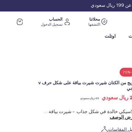
عودي
محلاتنا
الحساب
اكتشفها
تسجيل الدخول
ت
اوتلت
-70
مزيج من الكتان شيرت شيرت بياقة على شكل حرف v
جي
عودي
89 ريال سعودي
كلاسيكي خالدة في شكل جذاب. - شيرت بياقة على شكل v - مزيج من الكتان - أكمام قصيرة - لون بلوك - طول الظهر: 69 سم - ترتدي العارضة مقاس مقاس وقياس 1 م75
ض الوصف
يل المقاسات