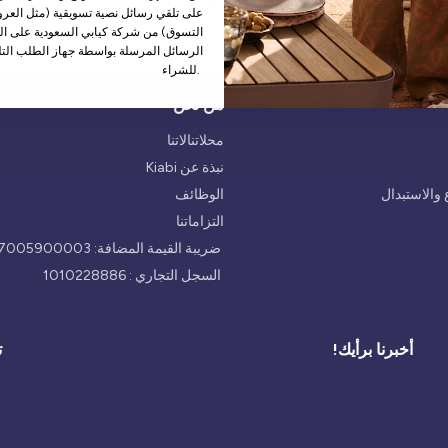
على تلقي رسائل نصية تسويقية (مثل العروض
التسوق) من شركة كيابي السعودية على الر
الرسائل المرسلة بواسطة جهاز الطلب التل
للشراء.
من نحن
محلاتنالاتنا
نبذة عن Kiabi
والاستبدال
الوظائف
التزاماتنا
ضريبة القيمة المضافة: 300047005900003
السجل التجاري : 1010228886
أخبرنا برأيك!
ت