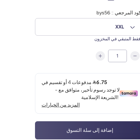
ود المرجعي :: bys56
XXL
قط المتبقي في المخزون
إضافة إلى سلة التسوق