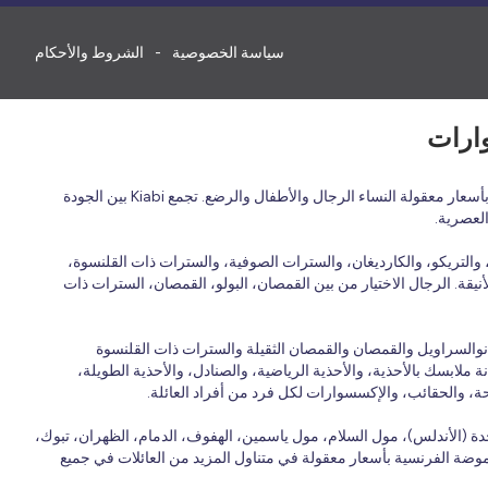
سياسة الخصوصية
الشروط والأحكام
اكتشف الأزياء الفرنسية بأسعار معقولة في المملكة العربية السعودية مع Kiabi، العلامة التجارية الفرنسية للأزياء العائلية التي تقدم ملابس عصرية ومريحة وبأسعار معقولة النساء الرجال والأطفال والرضع. تجمع Kiabi بين الجودة
العصرية.
التريكو، والكارديغان، والسترات الصوفية، والسترات ذات القلنسوة،
نيقة. الرجال الاختيار من بين القمصان، البولو، القمصان، السترات ذات
انوالسراويل والقمصان والقمصان الثقيلة والسترات ذات القلنسوة
 ملابسك بالأحذية، والأحذية الرياضية، والصنادل، والأحذية الطويلة،
حة، والحقائب، والإكسسوارات لكل فرد من أفراد العائلة.
ة (الأندلس)، مول السلام، مول ياسمين، الهفوف، الدمام، الظهران، تبوك،
 الموضة الفرنسية بأسعار معقولة في متناول المزيد من العائلات في جميع