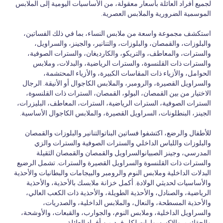
لجميع أفراد العائلة بأسعار معقولة، من الأساسيات اليومية إلى الملابس
الموسمية الضرورية والملابس العصرية.
استكشف مجموعة واسعة من ملابس النساء، بما في ذلك الفساتين،
والبلوزات، والقمصان، والبلوزات، والتنانير، والجينز، والسراويل،
والسترات، والمعاطف، والتريكو، والكارديغان، والسترات الصوفية،
والسترات ذات القلنسوة، والسترات الرياضية، والبدلات، وملابس
الحوامل، والأزياء ذات المقاسات الكبيرة، والأزياء المحتشمة،
والسراويل القصيرة، والرومبر، والملابس الكاجوال أو الأنيقة. الرجال
الاختيار من بين القمصان، البولو، القمصان، السترات ذات القلنسوة،
السترات الصوفية، السترات الرياضية، السترات، المعاطف، البليزرات،
الجينز، البنطلونات، السراويل القصيرة، والملابس الكاجوال الأساسية.
للأطفال والرضع، اكتشفوا فساتين البناتوالتنانير والبلوزات والقمصان
والبلوزات واللباس الداخلي والسترات الصوفية والسترات والزي
المدرسي، وجينز الصبيانوالسراويل والقمصان والقمصان الثقيلة
والسترات ذات القلنسوة والسراويل القصيرة والسترات. تشمل الرضيع
البدلات الداخلية وملابس النوم والرومبر والبيجامات والبطانيات والأحذية
والأساسيات لحديثي الولادة. أكمل خزانة ملابسك بالأحذية، والأحذية
الرياضية، والصنادل، والأحذية الطويلة، والأحذية ذات الكعب العالي،
والأحذية المسطحة، والنعال، والملابس الداخلية، والصدريات،
والسراويل الداخلية، وملابس النوم، والجوارب، والقبعات، والأوشحة،
والحقائب، والإكسسوارات لكل فرد من أفراد العائلة.