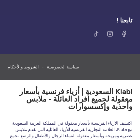
تابعنا !
سياسة الخصوصية
الشروط والأحكام
Kiabi السعودية | أزياء فرنسية بأسعار
معقولة لجميع أفراد العائلة - ملابس
وأحذية وإكسسوارات
اكتشف الأزياء الفرنسية بأسعار معقولة في المملكة العربية السعودية
مع Kiabi، العلامة التجارية الفرنسية للأزياء العائلية التي تقدم ملابس
عصرية ومريحة وبأسعار معقولة النساء الرجال والأطفال والرضع. تجمع