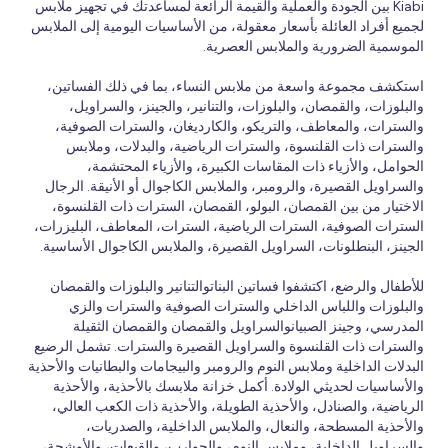
Kiabi بين الجودة والعملية والقيمة الرائعة لمساعدتك في تجهيز ملابس
لجميع أفراد العائلة بأسعار معقولة، من الأساسيات اليومية إلى الملابس
الموسمية الضرورية والملابس العصرية.
استكشف مجموعة واسعة من ملابس النساء، بما في ذلك الفساتين،
والبلوزات، والقمصان، والبلوزات، والتنانير، والجينز، والسراويل،
والسترات، والمعاطف، والتريكو، والكارديغان، والسترات الصوفية،
والسترات ذات القلنسوة، والسترات الرياضية، والبدلات، وملابس
الحوامل، والأزياء ذات المقاسات الكبيرة، والأزياء المحتشمة،
والسراويل القصيرة، والرومبر، والملابس الكاجوال أو الأنيقة. الرجال
الاختيار من بين القمصان، البولو، القمصان، السترات ذات القلنسوة،
السترات الصوفية، السترات الرياضية، السترات، المعاطف، البليزرات،
الجينز، البنطلونات، السراويل القصيرة، والملابس الكاجوال الأساسية.
للأطفال والرضع، اكتشفوا فساتين البناتوالتنانير والبلوزات والقمصان
والبلوزات واللباس الداخلي والسترات الصوفية والسترات والزي
المدرسي، وجينز الصبيانوالسراويل والقمصان والقمصان الثقيلة
والسترات ذات القلنسوة والسراويل القصيرة والسترات. تشمل الرضيع
البدلات الداخلية وملابس النوم والرومبر والبيجامات والبطانيات والأحذية
والأساسيات لحديثي الولادة. أكمل خزانة ملابسك بالأحذية، والأحذية
الرياضية، والصنادل، والأحذية الطويلة، والأحذية ذات الكعب العالي،
والأحذية المسطحة، والنعال، والملابس الداخلية، والصدريات،
والسراويل الداخلية، وملابس النوم، والجوارب، والقبعات، والأوشحة،