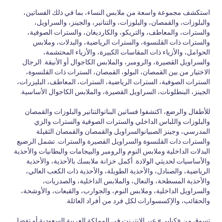
استكشف مجموعة واسعة من ملابس النساء، بما في ذلك الفساتين،
والبلوزات، والقمصان، والبلوزات، والتنانير، والجينز، والسراويل،
والسترات، والمعاطف، والتريكو، والكارديغان، والسترات الصوفية،
والسترات ذات القلنسوة، والسترات الرياضية، والبدلات، وملابس
الحوامل، والأزياء ذات المقاسات الكبيرة، والأزياء المحتشمة،
والسراويل القصيرة، والرومبر، والملابس الكاجوال أو الأنيقة. الرجال
الاختيار من بين القمصان، البولو، القمصان، السترات ذات القلنسوة،
السترات الصوفية، السترات الرياضية، السترات، المعاطف، البليزرات،
الجينز، البنطلونات، السراويل القصيرة، والملابس الكاجوال الأساسية.
للأطفال والرضع، اكتشفوا فساتين البناتوالتنانير والبلوزات والقمصان
والبلوزات واللباس الداخلي والسترات الصوفية والسترات والزي
المدرسي، وجينز الصبيانوالسراويل والقمصان والقمصان الثقيلة
والسترات ذات القلنسوة والسراويل القصيرة والسترات. تشمل الرضيع
البدلات الداخلية وملابس النوم والرومبر والبيجامات والبطانيات والأحذية
والأساسيات لحديثي الولادة. أكمل خزانة ملابسك بالأحذية، والأحذية
الرياضية، والصنادل، والأحذية الطويلة، والأحذية ذات الكعب العالي،
والأحذية المسطحة، والنعال، والملابس الداخلية، والصدريات،
والسراويل الداخلية، وملابس النوم، والجوارب، والقبعات، والأوشحة،
والحقائب، والإكسسوارات لكل فرد من أفراد العائلة.
تسوق من «كيابي» عبر الإنترنت في المملكة العربية السعودية أو تفضل