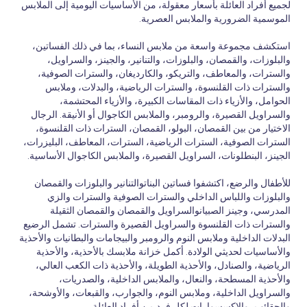
لجميع أفراد العائلة بأسعار معقولة، من الأساسيات اليومية إلى الملابس
الموسمية الضرورية والملابس العصرية.
استكشف مجموعة واسعة من ملابس النساء، بما في ذلك الفساتين،
والبلوزات، والقمصان، والبلوزات، والتنانير، والجينز، والسراويل،
والسترات، والمعاطف، والتريكو، والكارديغان، والسترات الصوفية،
والسترات ذات القلنسوة، والسترات الرياضية، والبدلات، وملابس
الحوامل، والأزياء ذات المقاسات الكبيرة، والأزياء المحتشمة،
والسراويل القصيرة، والرومبر، والملابس الكاجوال أو الأنيقة. الرجال
الاختيار من بين القمصان، البولو، القمصان، السترات ذات القلنسوة،
السترات الصوفية، السترات الرياضية، السترات، المعاطف، البليزرات،
الجينز، البنطلونات، السراويل القصيرة، والملابس الكاجوال الأساسية.
للأطفال والرضع، اكتشفوا فساتين البناتوالتنانير والبلوزات والقمصان
والبلوزات واللباس الداخلي والسترات الصوفية والسترات والزي
المدرسي، وجينز الصبيانوالسراويل والقمصان والقمصان الثقيلة
والسترات ذات القلنسوة والسراويل القصيرة والسترات. تشمل الرضيع
البدلات الداخلية وملابس النوم والرومبر والبيجامات والبطانيات والأحذية
والأساسيات لحديثي الولادة. أكمل خزانة ملابسك بالأحذية، والأحذية
الرياضية، والصنادل، والأحذية الطويلة، والأحذية ذات الكعب العالي،
والأحذية المسطحة، والنعال، والملابس الداخلية، والصدريات،
والسراويل الداخلية، وملابس النوم، والجوارب، والقبعات، والأوشحة،
والحقائب، والإكسسوارات لكل فرد من أفراد العائلة.