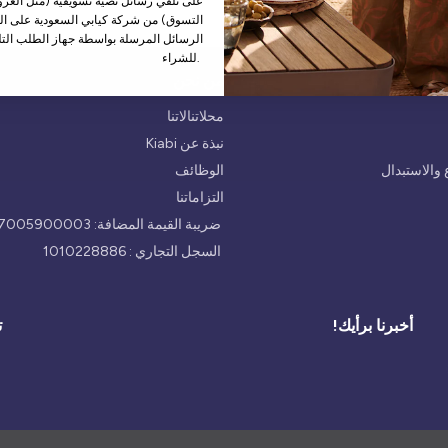
على تلقي رسائل نصية تسويقية (مثل العروض
التسوق) من شركة كيابي السعودية على الر
الرسائل المرسلة بواسطة جهاز الطلب التل
للشراء.
من نحن
محلاتنالاتنا
نبذة عن Kiabi
والاستبدال
الوظائف
التزاماتنا
ضريبة القيمة المضافة: 300047005900003
السجل التجاري : 1010228886
أخبرنا برأيك!
ت