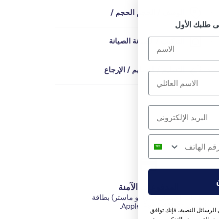
الوصف / الحجم الحجم /
التركيب / الصيانة الصيانة
التسليم / التسليم / الإرجاع
المدفوعات الآمنة
بطاقات الائتمان (فيزا أو ماستر) بطاقة
الخصم (MADA) Apple Pay.
الرسائل النصية، فإنك توافق