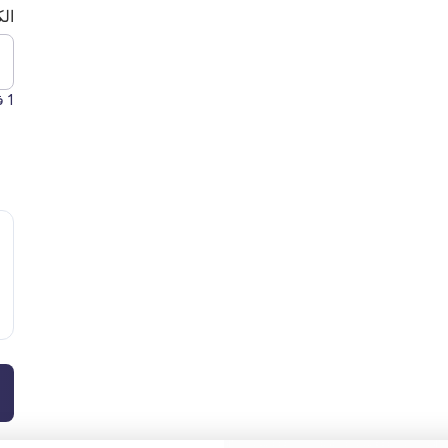
الك
1
فق