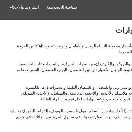
سياسة الخصوصية
الشروط والأحكام
اكتشف الأزياء الفرنسية بأسعار معقولة في المملكة العربية السعودية مع Kiabi، العلامة التجارية الفرنسية للأزياء العائلية التي تقدم ملابس عصرية ومريحة وبأسعار معقولة النساء الرجال والأطفال والرضع. تجمع Kiabi بين الجودة
العصرية.
التريكو، والكارديغان، والسترات الصوفية، والسترات ذات القلنسوة،
نيقة. الرجال الاختيار من بين القمصان، البولو، القمصان، السترات ذات
انوالسراويل والقمصان والقمصان الثقيلة والسترات ذات القلنسوة
 ملابسك بالأحذية، والأحذية الرياضية، والصنادل، والأحذية الطويلة،
حة، والحقائب، والإكسسوارات لكل فرد من أفراد العائلة.
ة (الأندلس)، مول السلام، مول ياسمين، الهفوف، الدمام، الظهران، تبوك،
 الموضة الفرنسية بأسعار معقولة في متناول المزيد من العائلات في جميع