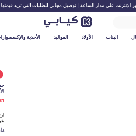
الإنترنت على مدار الساعة | توصيل مجاني للطلبات التي تزيد قيمتها عن 199 ريال س
ل
البنات
الأولاد
المواليد
الأحذية والإكسسوارا
%
حما
الأ
21 ريال سع
عر
دل