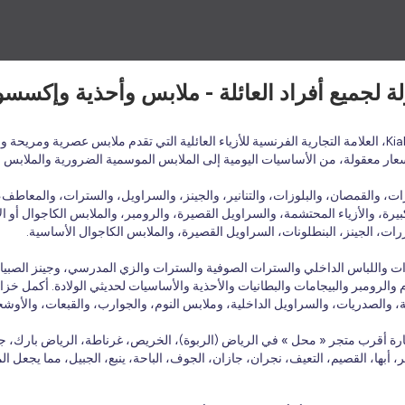
أسعار معقولة، من الأساسيات اليومية إلى الملابس الموسمية الضرورية والملابس 
 والقمصان، والبلوزات، والتنانير، والجينز، والسراويل، والسترات، والمعاطف، و
يرة، والأزياء المحتشمة، والسراويل القصيرة، والرومبر، والملابس الكاجوال أو الأ
ات، الجينز، البنطلونات، السراويل القصيرة، والملابس الكاجوال الأساسية.
بلوزات واللباس الداخلي والسترات الصوفية والسترات والزي المدرسي، وجينز الصبي
الرومبر والبيجامات والبطانيات والأحذية والأساسيات لحديثي الولادة. أكمل خزانة
ة، والصدريات، والسراويل الداخلية، وملابس النوم، والجوارب، والقبعات، والأوش
ارة أقرب متجر « محل » في الرياض (الربوة)، الخريص، غرناطة، الرياض بارك، جد
بر، أبها، القصيم، التعيف، نجران، جازان، الجوف، الباحة، ينبع، الجبيل، مما يجعل