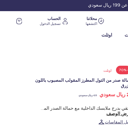
عودي
محلاتنا
الحساب
اكتشفها
تسجيل الدخول
ت
اوتلت
-70
اوتلت
لة صدر من التول المطرز المقولب المصبوب باللون
زرق
ودي
69 ريال سعودي
ارتقي بدرج ملابسك الداخلية مع حمالة الصدر المصنوعة من التول المطرز المصبوب. اجمعي بين الراحة والسحر الحسي للحصول على صدرية رائعة. - حمالة صدر مصبوبة - تول مطرز - نمط وشاح - حشوة إسفنجية - أحزمة ضيقة قابلة للتعديل - حمالة داخلية - أربطة جميلة بين الكوبين - فتحة ذهبية - حواف صدفية - ثلاث مجموعات من الخطافات المزدوجة في الخلف - ترتدي العارضة مقاس 90B ومقاس 1 م75
ض الوصف
يل المقاسات