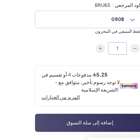
ود المرجعي :: BRU65
090B
ط المتبقي في المخزون
إضافة إلى سلة التسوق