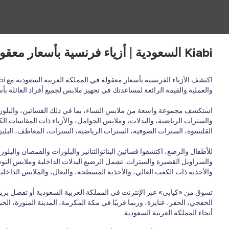
Kiabi السعودية | أزياء فرنسية بأسعار معقولة لجميع أفراد العائلة - ملابس وأحذية وإكسسوارات
والعملية والقيمة الرائعة لمساعدتك في تجهيز ملابس لجميع أفراد العائلة ب
استكشف مجموعة واسعة من ملابس النساء، بما في ذلك الفساتين، والبلوزات،
والسترات الرياضية، والبدلات، وملابس الحوامل، والأزياء ذات المقاسات الكب
القلنسوة، السترات الصوفية، السترات الرياضية، السترات، المعاطف، البليزر
للأطفال والرضع، اكتشفوا فساتين البناتوالتنانير والبلوزات والقمصان وال
والسراويل القصيرة والسترات. تشمل الرضيع البدلات الداخلية وملابس النوم و
والأحذية ذات الكعب العالي، والأحذية المسطحة، والنعال، والملابس الداخلي
تسوق من «كيابي» عبر الإنترنت في المملكة العربية السعودية أو تفضل بزي
الخفجي، الحفر، عنايزة، وربما قريبًا في مكة المكرمة، المدينة المنورة، الخ
أنحاء المملكة العربية السعودية.