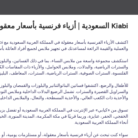
Kiabi السعودية | أزياء فرنسية بأسعار معقولة لجميع أفراد العائلة - ملابس وأحذية وإكسسوارات
والعملية والقيمة الرائعة لمساعدتك في تجهيز ملابس لجميع أفراد العائلة ب
استكشف مجموعة واسعة من ملابس النساء، بما في ذلك الفساتين، والبلوزات،
والسترات الرياضية، والبدلات، وملابس الحوامل، والأزياء ذات المقاسات الكب
القلنسوة، السترات الصوفية، السترات الرياضية، السترات، المعاطف، البليزر
للأطفال والرضع، اكتشفوا فساتين البناتوالتنانير والبلوزات والقمصان وال
والسراويل القصيرة والسترات. تشمل الرضيع البدلات الداخلية وملابس النوم و
والأحذية ذات الكعب العالي، والأحذية المسطحة، والنعال، والملابس الداخلي
تسوق من «كيابي» عبر الإنترنت في المملكة العربية السعودية أو تفضل بزي
الخفجي، الحفر، عنايزة، وربما قريبًا في مكة المكرمة، المدينة المنورة، الخ
أنحاء المملكة العربية السعودية.
سواء كنت تبحث عن أزياء فرنسية بأسعار معقولة، أو مستلزمات يومية، أو مجموعات موسمية، أو أحدث المنتجات بأ