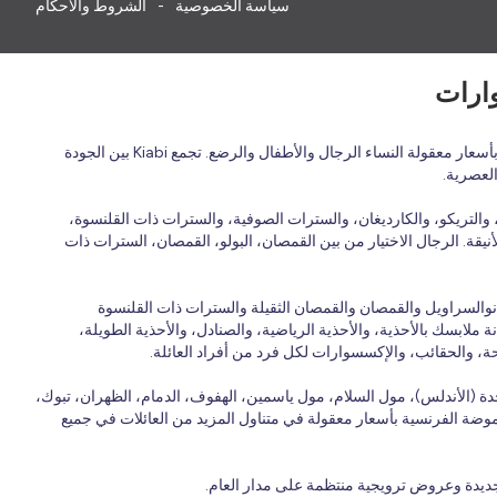
سياسة الخصوصية
الشروط والأحكام
اكتشف الأزياء الفرنسية بأسعار معقولة في المملكة العربية السعودية مع Kiabi، العلامة التجارية الفرنسية للأزياء العائلية التي تقدم ملابس عصرية ومريحة وبأسعار معقولة النساء الرجال والأطفال والرضع. تجمع Kiabi بين الجودة
العصرية.
التريكو، والكارديغان، والسترات الصوفية، والسترات ذات القلنسوة،
نيقة. الرجال الاختيار من بين القمصان، البولو، القمصان، السترات ذات
انوالسراويل والقمصان والقمصان الثقيلة والسترات ذات القلنسوة
 ملابسك بالأحذية، والأحذية الرياضية، والصنادل، والأحذية الطويلة،
حة، والحقائب، والإكسسوارات لكل فرد من أفراد العائلة.
ة (الأندلس)، مول السلام، مول ياسمين، الهفوف، الدمام، الظهران، تبوك،
 الموضة الفرنسية بأسعار معقولة في متناول المزيد من العائلات في جميع