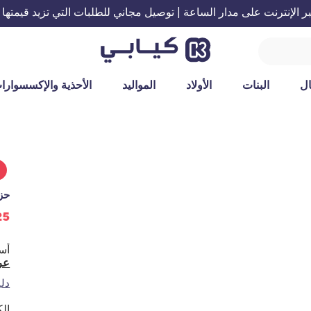
الإنترنت على مدار الساعة | توصيل مجاني للطلبات التي تزيد قيمتها عن 199 ريال س
ل
البنات
الأولاد
المواليد
الأحذية والإكسسوارا
%
حزمة من 3 
25 ريالاً س
عر
دل
الك