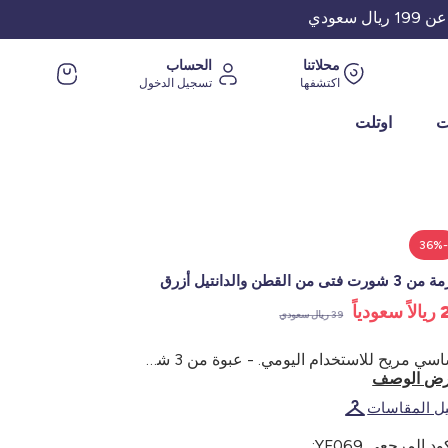
عودي
محلاتنا
الحساب
اكتشفها
تسجيل الدخول
ت
اوتلت
-36
شورت فتى من القطن والدانتيل أزرق
عودياً
39 ريال سعودي
أساسي مريح للاستخدام اليومي. - عبوة من 3 شورت صبياني - قطن ودانتيل - مجمعة مبطنة من جيرسيه
ض الوصف
يل المقاسات
ود المرجعي YF069: