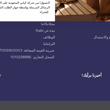
التسوق) من شركة كيابي السعودية على الر
الرسائل المرسلة بواسطة جهاز الطلب التل
للشراء.
من نحن
محلاتنالاتنا
نبذة عن Kiabi
والاستبدال
الوظائف
التزاماتنا
ضريبة القيمة المضافة: 300047005900003
السجل التجاري : 1010228886
أخبرنا برأيك!
ت