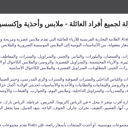
أسعار معقولة، من الأساسيات اليومية إلى الملابس الموسمية الضرورية والملابس 
 والقمصان، والبلوزات، والتنانير، والجينز، والسراويل، والسترات، والمعاطف، و
يرة، والأزياء المحتشمة، والسراويل القصيرة، والرومبر، والملابس الكاجوال أو الأ
ات، الجينز، البنطلونات، السراويل القصيرة، والملابس الكاجوال الأساسية.
بلوزات واللباس الداخلي والسترات الصوفية والسترات والزي المدرسي، وجينز الصبي
الرومبر والبيجامات والبطانيات والأحذية والأساسيات لحديثي الولادة. أكمل خزانة
ة، والصدريات، والسراويل الداخلية، وملابس النوم، والجوارب، والقبعات، والأوش
ارة أقرب متجر « محل » في الرياض (الربوة)، الخريص، غرناطة، الرياض بارك، جد
بر، أبها، القصيم، التعيف، نجران، جازان، الجوف، الباحة، ينبع، الجبيل، مما يجعل
سعار رائعة، فإن Kiabi تقدم مجموعات جديدة وعروض ترويجية منتظمة على مدار العام.