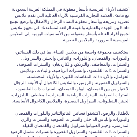
اكتشف الأزياء الفرنسية بأسعار معقولة في المملكة العربية السعودية
مع Kiabi، العلامة التجارية الفرنسية للأزياء العائلية التي تقدم ملابس
عصرية ومريحة وبأسعار معقولة النساء الرجال والأطفال والرضع. تجمع
Kiabi بين الجودة والعملية والقيمة الرائعة لمساعدتك في تجهيز ملابس
لجميع أفراد العائلة بأسعار معقولة، من الأساسيات اليومية إلى الملابس
الموسمية الضرورية والملابس العصرية.
استكشف مجموعة واسعة من ملابس النساء، بما في ذلك الفساتين،
والبلوزات، والقمصان، والبلوزات، والتنانير، والجينز، والسراويل،
والسترات، والمعاطف، والتريكو، والكارديغان، والسترات الصوفية،
والسترات ذات القلنسوة، والسترات الرياضية، والبدلات، وملابس
الحوامل، والأزياء ذات المقاسات الكبيرة، والأزياء المحتشمة،
والسراويل القصيرة، والرومبر، والملابس الكاجوال أو الأنيقة. الرجال
الاختيار من بين القمصان، البولو، القمصان، السترات ذات القلنسوة،
السترات الصوفية، السترات الرياضية، السترات، المعاطف، البليزرات،
الجينز، البنطلونات، السراويل القصيرة، والملابس الكاجوال الأساسية.
للأطفال والرضع، اكتشفوا فساتين البناتوالتنانير والبلوزات والقمصان
والبلوزات واللباس الداخلي والسترات الصوفية والسترات والزي
المدرسي، وجينز الصبيانوالسراويل والقمصان والقمصان الثقيلة
والسترات ذات القلنسوة والسراويل القصيرة والسترات. تشمل الرضيع