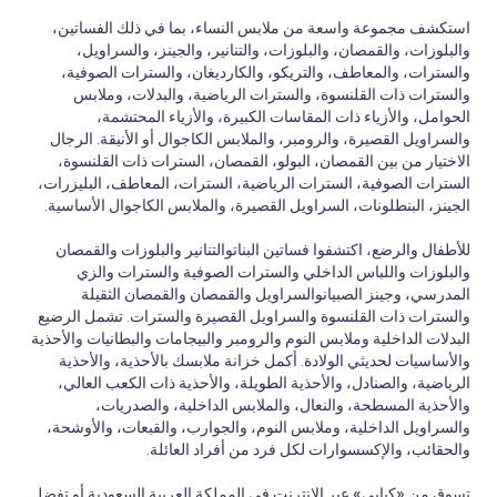
استكشف مجموعة واسعة من ملابس النساء، بما في ذلك الفساتين،
والبلوزات، والقمصان، والبلوزات، والتنانير، والجينز، والسراويل،
والسترات، والمعاطف، والتريكو، والكارديغان، والسترات الصوفية،
والسترات ذات القلنسوة، والسترات الرياضية، والبدلات، وملابس
الحوامل، والأزياء ذات المقاسات الكبيرة، والأزياء المحتشمة،
والسراويل القصيرة، والرومبر، والملابس الكاجوال أو الأنيقة. الرجال
الاختيار من بين القمصان، البولو، القمصان، السترات ذات القلنسوة،
السترات الصوفية، السترات الرياضية، السترات، المعاطف، البليزرات،
الجينز، البنطلونات، السراويل القصيرة، والملابس الكاجوال الأساسية.
للأطفال والرضع، اكتشفوا فساتين البناتوالتنانير والبلوزات والقمصان
والبلوزات واللباس الداخلي والسترات الصوفية والسترات والزي
المدرسي، وجينز الصبيانوالسراويل والقمصان والقمصان الثقيلة
والسترات ذات القلنسوة والسراويل القصيرة والسترات. تشمل الرضيع
البدلات الداخلية وملابس النوم والرومبر والبيجامات والبطانيات والأحذية
والأساسيات لحديثي الولادة. أكمل خزانة ملابسك بالأحذية، والأحذية
الرياضية، والصنادل، والأحذية الطويلة، والأحذية ذات الكعب العالي،
والأحذية المسطحة، والنعال، والملابس الداخلية، والصدريات،
والسراويل الداخلية، وملابس النوم، والجوارب، والقبعات، والأوشحة،
والحقائب، والإكسسوارات لكل فرد من أفراد العائلة.
تسوق من «كيابي» عبر الإنترنت في المملكة العربية السعودية أو تفضل