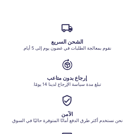
الأحذية
البيجامه
الجوارب
الإكسسوارات
أقل من 100 ريال سعودي
البدلة
الجوارب
الإكسسوارات
الملابس الداخلية
الأكثر مبيعا لدينا
تخفيضات
تخفيضات بنسبة 70%
الجوارب والجوارب الضيقة
النساء ملابس بمقاسات كبيرة
الشحن السريع
نقوم بمعالجة الطلبات في غضون يوم إلى 5 أيام.
اشترِ 2 مقابل 29 ريال سعودي
تخفيضات
أحذية وشباشب
محلاتنالاتنا
من نحن
الإكسسوارات
إرجاع بدون متاعب
خدماتنا
تبلغ مدة سياسة الإرجاع لدينا 14 يومًا.
تخفيضات
اشترِ 2 مقابل 29 ريال سعودي
الآمن
الحساب
نحن نستخدم أكثر طرق الدفع أمانًا المتوفرة حاليًا في السوق.
تسجيل الدخول