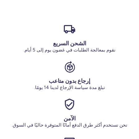
الأحذية
البيجامه
الجوارب
الإكسسوارات
أقل من 100 ريال سعودي
البدلة
الجوارب
الإكسسوارات
الملابس الداخلية
الأكثر مبيعا لدينا
تخفيضات
تخفيضات بنسبة 70%
الجوارب والجوارب الضيقة
النساء ملابس بمقاسات كبيرة
الشحن السريع
نقوم بمعالجة الطلبات في غضون يوم إلى 5 أيام.
اشترِ 2 مقابل 29 ريال سعودي
تخفيضات
أحذية وشباشب
محلاتنالاتنا
من نحن
الإكسسوارات
إرجاع بدون متاعب
خدماتنا
تبلغ مدة سياسة الإرجاع لدينا 14 يومًا.
تخفيضات
اشترِ 2 مقابل 29 ريال سعودي
الآمن
الحساب
نحن نستخدم أكثر طرق الدفع أمانًا المتوفرة حاليًا في السوق.
تسجيل الدخول