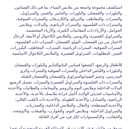
استكشف مجموعة واسعة من ملابس النساء، بما في ذلك الفساتين،
والبلوزات، والقمصان، والبلوزات، والتنانير، والجينز، والسراويل،
والسترات، والمعاطف، والتريكو، والكارديغان، والسترات الصوفية،
والسترات ذات القلنسوة، والسترات الرياضية، والبدلات، وملابس
الحوامل، والأزياء ذات المقاسات الكبيرة، والأزياء المحتشمة،
والسراويل القصيرة، والرومبر، والملابس الكاجوال أو الأنيقة. الرجال
الاختيار من بين القمصان، البولو، القمصان، السترات ذات القلنسوة،
السترات الصوفية، السترات الرياضية، السترات، المعاطف، البليزرات،
الجينز، البنطلونات، السراويل القصيرة، والملابس الكاجوال الأساسية.
للأطفال والرضع، اكتشفوا فساتين البناتوالتنانير والبلوزات والقمصان
والبلوزات واللباس الداخلي والسترات الصوفية والسترات والزي
المدرسي، وجينز الصبيانوالسراويل والقمصان والقمصان الثقيلة
والسترات ذات القلنسوة والسراويل القصيرة والسترات. تشمل الرضيع
البدلات الداخلية وملابس النوم والرومبر والبيجامات والبطانيات والأحذية
والأساسيات لحديثي الولادة. أكمل خزانة ملابسك بالأحذية، والأحذية
الرياضية، والصنادل، والأحذية الطويلة، والأحذية ذات الكعب العالي،
والأحذية المسطحة، والنعال، والملابس الداخلية، والصدريات،
والسراويل الداخلية، وملابس النوم، والجوارب، والقبعات، والأوشحة،
والحقائب، والإكسسوارات لكل فرد من أفراد العائلة.
تسوق من «كيابي» عبر الإنترنت في المملكة العربية السعودية أو تفضل