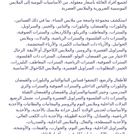
لجميع أفراد العائلة بأسعار معقولة، من الأساسيات اليومية إلى الملابس
الموسمية الضرورية والملابس العصرية.
استكشف مجموعة واسعة من ملابس النساء، بما في ذلك الفساتين،
والبلوزات، والقمصان، والبلوزات، والتنانير، والجينز، والسراويل،
والسترات، والمعاطف، والتريكو، والكارديغان، والسترات الصوفية،
والسترات ذات القلنسوة، والسترات الرياضية، والبدلات، وملابس
الحوامل، والأزياء ذات المقاسات الكبيرة، والأزياء المحتشمة،
والسراويل القصيرة، والرومبر، والملابس الكاجوال أو الأنيقة. الرجال
الاختيار من بين القمصان، البولو، القمصان، السترات ذات القلنسوة،
السترات الصوفية، السترات الرياضية، السترات، المعاطف، البليزرات،
الجينز، البنطلونات، السراويل القصيرة، والملابس الكاجوال الأساسية.
للأطفال والرضع، اكتشفوا فساتين البناتوالتنانير والبلوزات والقمصان
والبلوزات واللباس الداخلي والسترات الصوفية والسترات والزي
المدرسي، وجينز الصبيانوالسراويل والقمصان والقمصان الثقيلة
والسترات ذات القلنسوة والسراويل القصيرة والسترات. تشمل الرضيع
البدلات الداخلية وملابس النوم والرومبر والبيجامات والبطانيات والأحذية
والأساسيات لحديثي الولادة. أكمل خزانة ملابسك بالأحذية، والأحذية
الرياضية، والصنادل، والأحذية الطويلة، والأحذية ذات الكعب العالي،
والأحذية المسطحة، والنعال، والملابس الداخلية، والصدريات،
والسراويل الداخلية، وملابس النوم، والجوارب، والقبعات، والأوشحة،
والحقائب، والإكسسوارات لكل فرد من أفراد العائلة.