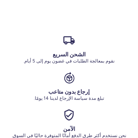
الأحذية
البيجامه
الجوارب
الإكسسوارات
أقل من 100 ريال سعودي
البدلة
الجوارب
الإكسسوارات
الملابس الداخلية
الأكثر مبيعا لدينا
تخفيضات
تخفيضات بنسبة 70%
الجوارب والجوارب الضيقة
النساء ملابس بمقاسات كبيرة
الشحن السريع
اشترِ 2 مقابل 29 ريال سعودي
تخفيضات
أحذية وشباشب
نقوم بمعالجة الطلبات في غضون يوم إلى 5 أيام.
محلاتنالاتنا
من نحن
الإكسسوارات
خدماتنا
تخفيضات
إرجاع بدون متاعب
تبلغ مدة سياسة الإرجاع لدينا 14 يومًا.
اشترِ 2 مقابل 29 ريال سعودي
الحساب
الآمن
تسجيل الدخول
نحن نستخدم أكثر طرق الدفع أمانًا المتوفرة حاليًا في السوق.