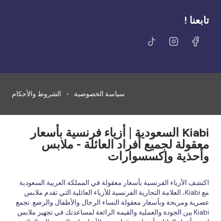
تابعنا !
سياسة الخصوصية
الشروط والأحكام
Kiabi السعودية | أزياء فرنسية بأسعار
معقولة لجميع أفراد العائلة - ملابس
وأحذية وإكسسوارات
اكتشف الأزياء الفرنسية بأسعار معقولة في المملكة العربية السعودية
مع Kiabi، العلامة التجارية الفرنسية للأزياء العائلية التي تقدم ملابس
عصرية ومريحة وبأسعار معقولة النساء الرجال والأطفال والرضع. تجمع
Kiabi بين الجودة والعملية والقيمة الرائعة لمساعدتك في تجهيز ملابس