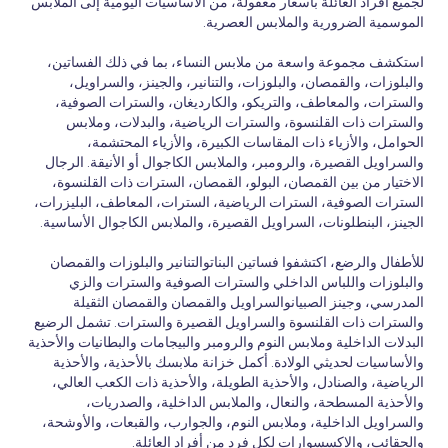
لجميع أفراد العائلة بأسعار معقولة، من الأساسيات اليومية إلى الملابس
الموسمية الضرورية والملابس العصرية.
استكشف مجموعة واسعة من ملابس النساء، بما في ذلك الفساتين،
والبلوزات، والقمصان، والبلوزات، والتنانير، والجينز، والسراويل،
والسترات، والمعاطف، والتريكو، والكارديغان، والسترات الصوفية،
والسترات ذات القلنسوة، والسترات الرياضية، والبدلات، وملابس
الحوامل، والأزياء ذات المقاسات الكبيرة، والأزياء المحتشمة،
والسراويل القصيرة، والرومبر، والملابس الكاجوال أو الأنيقة. الرجال
الاختيار من بين القمصان، البولو، القمصان، السترات ذات القلنسوة،
السترات الصوفية، السترات الرياضية، السترات، المعاطف، البليزرات،
الجينز، البنطلونات، السراويل القصيرة، والملابس الكاجوال الأساسية.
للأطفال والرضع، اكتشفوا فساتين البناتوالتنانير والبلوزات والقمصان
والبلوزات واللباس الداخلي والسترات الصوفية والسترات والزي
المدرسي، وجينز الصبيانوالسراويل والقمصان والقمصان الثقيلة
والسترات ذات القلنسوة والسراويل القصيرة والسترات. تشمل الرضيع
البدلات الداخلية وملابس النوم والرومبر والبيجامات والبطانيات والأحذية
والأساسيات لحديثي الولادة. أكمل خزانة ملابسك بالأحذية، والأحذية
الرياضية، والصنادل، والأحذية الطويلة، والأحذية ذات الكعب العالي،
والأحذية المسطحة، والنعال، والملابس الداخلية، والصدريات،
والسراويل الداخلية، وملابس النوم، والجوارب، والقبعات، والأوشحة،
والحقائب، والإكسسوارات لكل فرد من أفراد العائلة.