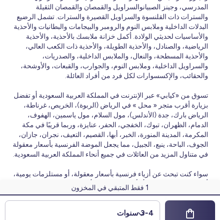
المدرسي، وجينز الصبيانوالسراويل والقمصان والقمصان الثقيلة
والسترات ذات القلنسوة والسراويل القصيرة والسترات. تشمل الرضيع
البدلات الداخلية وملابس النوم والرومبر والبيجامات والبطانيات والأحذية
والأساسيات لحديثي الولادة. أكمل خزانة ملابسك بالأحذية، والأحذية
الرياضية، والصنادل، والأحذية الطويلة، والأحذية ذات الكعب العالي،
والأحذية المسطحة، والنعال، والملابس الداخلية، والصدريات،
والسراويل الداخلية، وملابس النوم، والجوارب، والقبعات، والأوشحة،
والحقائب، والإكسسوارات لكل فرد من أفراد العائلة.
تسوق من «كيابي» عبر الإنترنت في المملكة العربية السعودية أو تفضل
بزيارة أقرب متجر « محل » في الرياض (الربوة)، الخريص، غرناطة،
الرياض بارك، جدة (الأندلس)، مول السلام، مول ياسمين، الهفوف،
الدمام، الظهران، تبوك، الخفجي، الحفر، عنايزة، وربما قريبًا في مكة
المكرمة، المدينة المنورة، الخبر، أبها، القصيم، التعيف، نجران، جازان،
الجوف، الباحة، ينبع، الجبيل، مما يجعل الموضة الفرنسية بأسعار معقولة
في متناول المزيد من العائلات في جميع أنحاء المملكة العربية السعودية.
سواء كنت تبحث عن أزياء فرنسية بأسعار معقولة، أو مستلزمات يومية،
أو مجموعات موسمية، أو أحدث المنتجات بأسعار رائعة، فإن Kiabi تقدم
1
فقط المتبقي في المخزون
مجموعات جديدة وعروض ترويجية منتظمة على مدار العام.
© 2026 Kiabi
3-4 سنوات