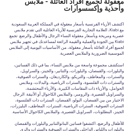
معقولة لجميع أفراد العائلة - ملابس
وأحذية وإكسسوارات
اكتشف الأزياء الفرنسية بأسعار معقولة في المملكة العربية السعودية
مع Kiabi، العلامة التجارية الفرنسية للأزياء العائلية التي تقدم ملابس
عصرية ومريحة وبأسعار معقولة النساء الرجال والأطفال والرضع. تجمع
Kiabi بين الجودة والعملية والقيمة الرائعة لمساعدتك في تجهيز ملابس
لجميع أفراد العائلة بأسعار معقولة، من الأساسيات اليومية إلى الملابس
الموسمية الضرورية والملابس العصرية.
استكشف مجموعة واسعة من ملابس النساء، بما في ذلك الفساتين،
والبلوزات، والقمصان، والبلوزات، والتنانير، والجينز، والسراويل،
والسترات، والمعاطف، والتريكو، والكارديغان، والسترات الصوفية،
والسترات ذات القلنسوة، والسترات الرياضية، والبدلات، وملابس
الحوامل، والأزياء ذات المقاسات الكبيرة، والأزياء المحتشمة،
والسراويل القصيرة، والرومبر، والملابس الكاجوال أو الأنيقة. الرجال
الاختيار من بين القمصان، البولو، القمصان، السترات ذات القلنسوة،
السترات الصوفية، السترات الرياضية، السترات، المعاطف، البليزرات،
الجينز، البنطلونات، السراويل القصيرة، والملابس الكاجوال الأساسية.
للأطفال والرضع، اكتشفوا فساتين البناتوالتنانير والبلوزات والقمصان
والبلوزات واللباس الداخلي والسترات الصوفية والسترات والزي