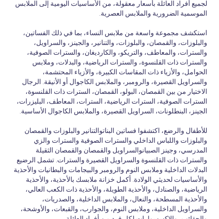
لجميع أفراد العائلة بأسعار معقولة، من الأساسيات اليومية إلى الملابس
الموسمية الضرورية والملابس العصرية.
استكشف مجموعة واسعة من ملابس النساء، بما في ذلك الفساتين،
والبلوزات، والقمصان، والبلوزات، والتنانير، والجينز، والسراويل،
والسترات، والمعاطف، والتريكو، والكارديغان، والسترات الصوفية،
والسترات ذات القلنسوة، والسترات الرياضية، والبدلات، وملابس
الحوامل، والأزياء ذات المقاسات الكبيرة، والأزياء المحتشمة،
والسراويل القصيرة، والرومبر، والملابس الكاجوال أو الأنيقة. الرجال
الاختيار من بين القمصان، البولو، القمصان، السترات ذات القلنسوة،
السترات الصوفية، السترات الرياضية، السترات، المعاطف، البليزرات،
الجينز، البنطلونات، السراويل القصيرة، والملابس الكاجوال الأساسية.
للأطفال والرضع، اكتشفوا فساتين البناتوالتنانير والبلوزات والقمصان
والبلوزات واللباس الداخلي والسترات الصوفية والسترات والزي
المدرسي، وجينز الصبيانوالسراويل والقمصان والقمصان الثقيلة
والسترات ذات القلنسوة والسراويل القصيرة والسترات. تشمل الرضيع
البدلات الداخلية وملابس النوم والرومبر والبيجامات والبطانيات والأحذية
والأساسيات لحديثي الولادة. أكمل خزانة ملابسك بالأحذية، والأحذية
الرياضية، والصنادل، والأحذية الطويلة، والأحذية ذات الكعب العالي،
والأحذية المسطحة، والنعال، والملابس الداخلية، والصدريات،
والسراويل الداخلية، وملابس النوم، والجوارب، والقبعات، والأوشحة،
والحقائب، والإكسسوارات لكل فرد من أفراد العائلة.