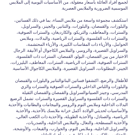
لجميع أفراد العائلة بأسعار معقولة، من الأساسيات اليومية إلى الملابس
الموسمية الضرورية والملابس العصرية.
استكشف مجموعة واسعة من ملابس النساء، بما في ذلك الفساتين،
والبلوزات، والقمصان، والبلوزات، والتنانير، والجينز، والسراويل،
والسترات، والمعاطف، والتريكو، والكارديغان، والسترات الصوفية،
والسترات ذات القلنسوة، والسترات الرياضية، والبدلات، وملابس
الحوامل، والأزياء ذات المقاسات الكبيرة، والأزياء المحتشمة،
والسراويل القصيرة، والرومبر، والملابس الكاجوال أو الأنيقة. الرجال
الاختيار من بين القمصان، البولو، القمصان، السترات ذات القلنسوة،
السترات الصوفية، السترات الرياضية، السترات، المعاطف، البليزرات،
الجينز، البنطلونات، السراويل القصيرة، والملابس الكاجوال الأساسية.
للأطفال والرضع، اكتشفوا فساتين البناتوالتنانير والبلوزات والقمصان
والبلوزات واللباس الداخلي والسترات الصوفية والسترات والزي
المدرسي، وجينز الصبيانوالسراويل والقمصان والقمصان الثقيلة
والسترات ذات القلنسوة والسراويل القصيرة والسترات. تشمل الرضيع
البدلات الداخلية وملابس النوم والرومبر والبيجامات والبطانيات والأحذية
والأساسيات لحديثي الولادة. أكمل خزانة ملابسك بالأحذية، والأحذية
الرياضية، والصنادل، والأحذية الطويلة، والأحذية ذات الكعب العالي،
والأحذية المسطحة، والنعال، والملابس الداخلية، والصدريات،
والسراويل الداخلية، وملابس النوم، والجوارب، والقبعات، والأوشحة،
والحقائب، والإكسسوارات لكل فرد من أفراد العائلة.