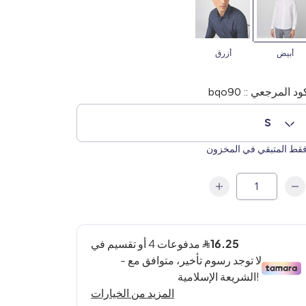
أبيض
أزرق
ود المرجعي :: bqo90
S
قط المتبقي في المخزون