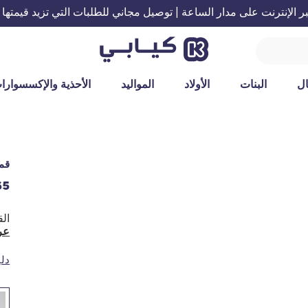
الإنترنت على مدار الساعة | توصيل مجاني للطلبات التي تزيد قيمتها عن 199 ريال س
ل
البنات
الأولاد
المواليد
الأحذية والإكسسوارا
قم
65 ر
عر
دل