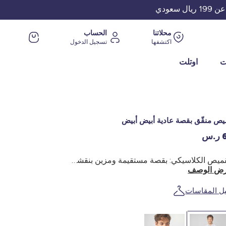
عودي
محلاتنا
الحساب
اكتشفها
تسجيل الدخول
ت
اوتلت
يص منقّق بقصة عادية أبيض أبيض
.س
القميص الكلاسيكي: بقصة مستقيمة ومزين بنقشة البولكا دوت! - قميص - قصة مستقيمة/مقاس عادي - أكمام طويلة - ياقة قميص - إغلاق بأزرار - أساور بأزرار - حافة سفلية مستديرة - نقشة البولكا دوت تغطي القميص بالكامل - يرتدي العارض مقاس M .80 متر
ض الوصف
يل المقاسات