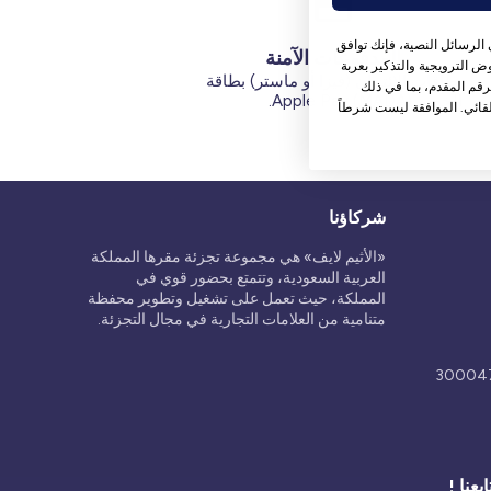
الرسائل النصية، فإنك توافق
المدفوعات الآمنة
 الترويجية والتذكير بعربة
بطاقات الائتمان (فيزا أو ماستر) بطاقة
قم المقدم، بما في ذلك
الخصم (MADA) Apple Pay.
قائي. الموافقة ليست شرطاً
شركاؤنا
«الأثيم لايف» هي مجموعة تجزئة مقرها المملكة
العربية السعودية، وتتمتع بحضور قوي في
المملكة، حيث تعمل على تشغيل وتطوير محفظة
متنامية من العلامات التجارية في مجال التجزئة.
ابعنا !