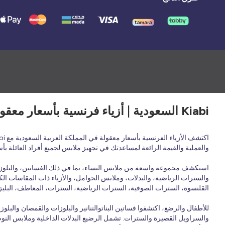
Kiabi السعودية | أزياء فرنسية بأسعار معقولة لجميع أفراد العائلة - ملابس وأحذية وإكسسوارات
والعملية والقيمة الرائعة لمساعدتك في تجهيز ملابس لجميع أفراد العائلة ب
استكشف مجموعة واسعة من ملابس النساء، بما في ذلك الفساتين، والبلوزات،
والسترات الرياضية، والبدلات، وملابس الحوامل، والأزياء ذات المقاسات الكب
القلنسوة، السترات الصوفية، السترات الرياضية، السترات، المعاطف، البليزر
للأطفال والرضع، اكتشفوا فساتين البناتوالتنانير والبلوزات والقمصان وال
والسراويل القصيرة والسترات. تشمل الرضيع البدلات الداخلية وملابس النوم و