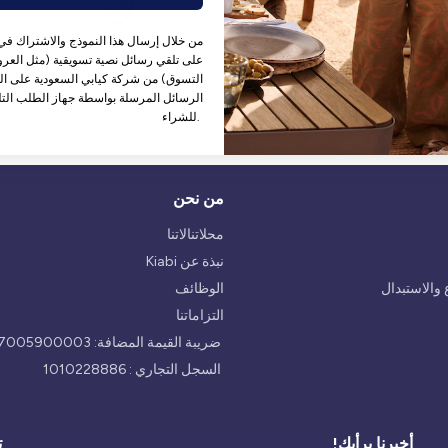
من خلال إرسال هذا النموذج والاشتراك في 
إرجاع بدون متاعب
الآمن
على تلقي رسائل نصية تسويقية (مثل العروض
ياسة الإرجاع لدينا 14 يومًا.
نحن نستخدم أكثر طرق الدفع أمانًا
التسوق) من شركة كيابي السعودية على الر
المتوفرة حاليًا في السوق.
الرسائل المرسلة بواسطة جهاز الطلب التل
للشراء.
من نحن
محلاتنالاتنا
نبذة عن Kiabi
والاستبدال
الوظائف
التزاماتنا
ضريبة القيمة المضافة: 300047005900003
السجل التجاري : 1010228886
أخبرنا برأيك!
ت