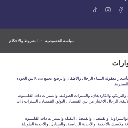
سياسة الخصوصية
الشروط والأحكام
اكتشف الأزياء الفرنسية بأسعار معقولة في المملكة العربية السعودية مع Kiabi، العلامة التجارية الفرنسية للأزياء العائلية التي تقدم ملابس عصرية ومريحة وبأسعار معقولة النساء الرجال والأطفال والرضع. تجمع Kiabi بين الجودة
العصرية.
التريكو، والكارديغان، والسترات الصوفية، والسترات ذات القلنسوة،
نيقة. الرجال الاختيار من بين القمصان، البولو، القمصان، السترات ذات
انوالسراويل والقمصان والقمصان الثقيلة والسترات ذات القلنسوة
 ملابسك بالأحذية، والأحذية الرياضية، والصنادل، والأحذية الطويلة،