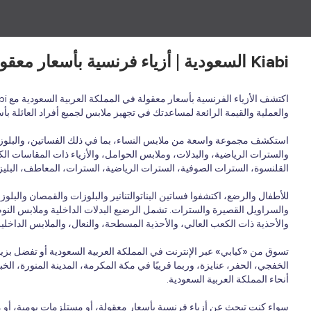
Kiabi السعودية | أزياء فرنسية بأسعار معقولة لجميع أفراد العائلة - ملابس وأحذية وإكسسوارات
والعملية والقيمة الرائعة لمساعدتك في تجهيز ملابس لجميع أفراد العائلة ب
استكشف مجموعة واسعة من ملابس النساء، بما في ذلك الفساتين، والبلوزات،
والسترات الرياضية، والبدلات، وملابس الحوامل، والأزياء ذات المقاسات الكب
القلنسوة، السترات الصوفية، السترات الرياضية، السترات، المعاطف، البليزر
للأطفال والرضع، اكتشفوا فساتين البناتوالتنانير والبلوزات والقمصان وال
والسراويل القصيرة والسترات. تشمل الرضيع البدلات الداخلية وملابس النوم و
والأحذية ذات الكعب العالي، والأحذية المسطحة، والنعال، والملابس الداخلي
تسوق من «كيابي» عبر الإنترنت في المملكة العربية السعودية أو تفضل بزي
الخفجي، الحفر، عنايزة، وربما قريبًا في مكة المكرمة، المدينة المنورة، الخ
أنحاء المملكة العربية السعودية.
سواء كنت تبحث عن أزياء فرنسية بأسعار معقولة، أو مستلزمات يومية، أو مجموعات موسمية، أو أحدث المنتجات بأ