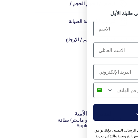
الوصف / الحجم الحجم /
التركيب / الصيانة الصيانة
التسليم / التسليم / الإرجاع
المدفوعات الآمنة
بطاقات الائتمان (فيزا أو ماستر) بطاقة
الخصم (MADA) Apple Pay.
الرسائل النصية، فإنك توافق
 الترويجية والتذكير بعربة