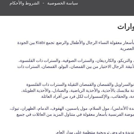
سياسة الخصوصية
الشروط والأحكام
اكتشف الأزياء الفرنسية بأسعار معقولة في المملكة العربية السعودية مع Kiabi، العلامة التجارية الفرنسية للأزياء العائلية التي تقدم ملابس عصرية ومريحة وبأسعار معقولة النساء الرجال والأطفال والرضع. تجمع Kiabi بين الجودة
العصرية.
التريكو، والكارديغان، والسترات الصوفية، والسترات ذات القلنسوة،
نيقة. الرجال الاختيار من بين القمصان، البولو، القمصان، السترات ذات
انوالسراويل والقمصان والقمصان الثقيلة والسترات ذات القلنسوة
 ملابسك بالأحذية، والأحذية الرياضية، والصنادل، والأحذية الطويلة،
حة، والحقائب، والإكسسوارات لكل فرد من أفراد العائلة.
ة (الأندلس)، مول السلام، مول ياسمين، الهفوف، الدمام، الظهران، تبوك،
 الموضة الفرنسية بأسعار معقولة في متناول المزيد من العائلات في جميع