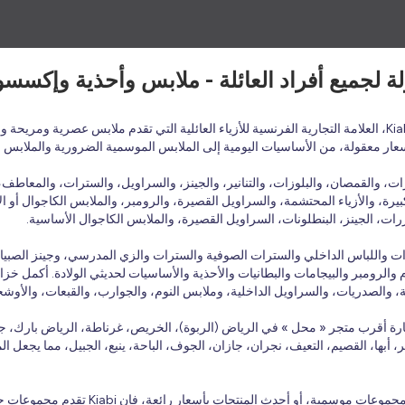
أسعار معقولة، من الأساسيات اليومية إلى الملابس الموسمية الضرورية والملابس 
 والقمصان، والبلوزات، والتنانير، والجينز، والسراويل، والسترات، والمعاطف، و
يرة، والأزياء المحتشمة، والسراويل القصيرة، والرومبر، والملابس الكاجوال أو الأ
ات، الجينز، البنطلونات، السراويل القصيرة، والملابس الكاجوال الأساسية.
بلوزات واللباس الداخلي والسترات الصوفية والسترات والزي المدرسي، وجينز الصبي
الرومبر والبيجامات والبطانيات والأحذية والأساسيات لحديثي الولادة. أكمل خزانة
ة، والصدريات، والسراويل الداخلية، وملابس النوم، والجوارب، والقبعات، والأوش
ارة أقرب متجر « محل » في الرياض (الربوة)، الخريص، غرناطة، الرياض بارك، جد
بر، أبها، القصيم، التعيف، نجران، جازان، الجوف، الباحة، ينبع، الجبيل، مما يجعل
سعار رائعة، فإن Kiabi تقدم مجموعات جديدة وعروض ترويجية منتظمة على مدار العام.