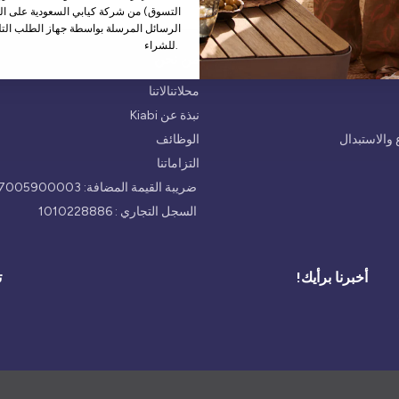
التسوق) من شركة كيابي السعودية على الر
الرسائل المرسلة بواسطة جهاز الطلب التل
للشراء.
من نحن
محلاتنالاتنا
نبذة عن Kiabi
والاستبدال
الوظائف
التزاماتنا
ضريبة القيمة المضافة: 300047005900003
السجل التجاري : 1010228886
أخبرنا برأيك!
ت