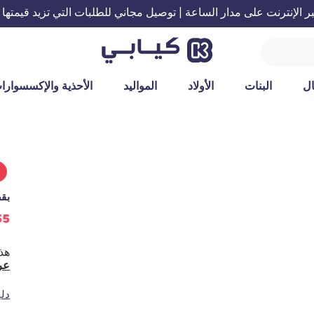
الإنترنت على مدار الساعة | توصيل مجاني للطلبات التي تزيد قيمتها عن 199 ريال س
ل
البنات
الأولاد
المواليد
الأحذية والإكسسوارا
%
بقص
55 ريال س
عر
دل