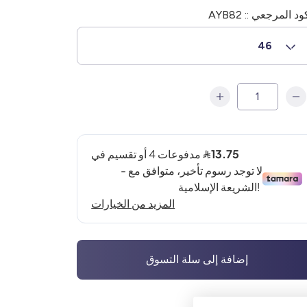
ود المرجعي :: AYB82
46
إضافة إلى سلة التسوق