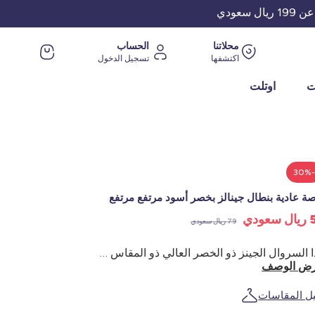
عودي
محلاتنا
الحساب
اكتشفها
تسجيل الدخول
ت
اوتلت
-30
ة عادية بنطال جينالز بخصر أسود مرتفع مرتفع
عودي
79 ريال سعودي
هذا السروال الجينز ذو الخصر العالي ذو المقاس العادي مثالي لأي شخص يبحث عن الأناقة والراحة والتمدد قماش المقاس العادي - بنطلون جينز (مزيج من الجينز والطماق) - معظمه من القطن مطاطي مطاطي - مطاطي قماش - مقاس عادي - خصر مرتفع خصر - خصر مطاطي - خياطة علوية بلون مغاير - طول الساق من الداخل: 72 سم تقريباً - عرض 15 سم تقريباً - ترتدي العارضة مقاس 46 ومقاس 1 م71
ض الوصف
يل المقاسات