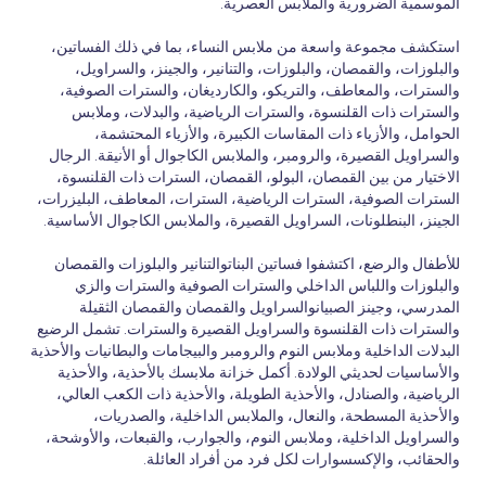
الموسمية الضرورية والملابس العصرية.
استكشف مجموعة واسعة من ملابس النساء، بما في ذلك الفساتين،
والبلوزات، والقمصان، والبلوزات، والتنانير، والجينز، والسراويل،
والسترات، والمعاطف، والتريكو، والكارديغان، والسترات الصوفية،
والسترات ذات القلنسوة، والسترات الرياضية، والبدلات، وملابس
الحوامل، والأزياء ذات المقاسات الكبيرة، والأزياء المحتشمة،
والسراويل القصيرة، والرومبر، والملابس الكاجوال أو الأنيقة. الرجال
الاختيار من بين القمصان، البولو، القمصان، السترات ذات القلنسوة،
السترات الصوفية، السترات الرياضية، السترات، المعاطف، البليزرات،
الجينز، البنطلونات، السراويل القصيرة، والملابس الكاجوال الأساسية.
للأطفال والرضع، اكتشفوا فساتين البناتوالتنانير والبلوزات والقمصان
والبلوزات واللباس الداخلي والسترات الصوفية والسترات والزي
المدرسي، وجينز الصبيانوالسراويل والقمصان والقمصان الثقيلة
والسترات ذات القلنسوة والسراويل القصيرة والسترات. تشمل الرضيع
البدلات الداخلية وملابس النوم والرومبر والبيجامات والبطانيات والأحذية
والأساسيات لحديثي الولادة. أكمل خزانة ملابسك بالأحذية، والأحذية
الرياضية، والصنادل، والأحذية الطويلة، والأحذية ذات الكعب العالي،
والأحذية المسطحة، والنعال، والملابس الداخلية، والصدريات،
والسراويل الداخلية، وملابس النوم، والجوارب، والقبعات، والأوشحة،
والحقائب، والإكسسوارات لكل فرد من أفراد العائلة.