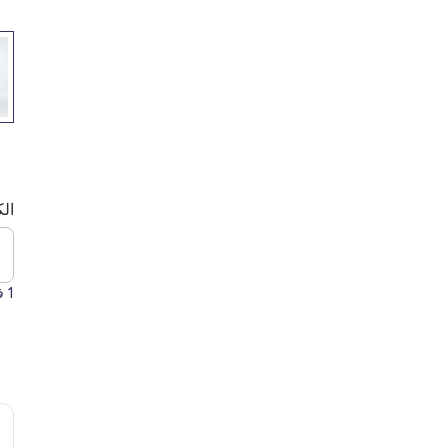
الك
1
فق