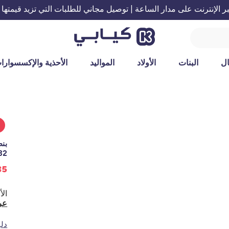
الإنترنت على مدار الساعة | توصيل مجاني للطلبات التي تزيد قيمتها عن 199 ريال س
ل
البنات
الأولاد
المواليد
الأحذية والإكسسوارا
%
32 رمادي غا
35 ريالاً سع
عر
دل