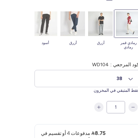
رمادي قمر
أزرق
أزرق
أسود
بيجيج
رمادي
ود المرجعي :: WD104
38
ط المتبقي في المخزون