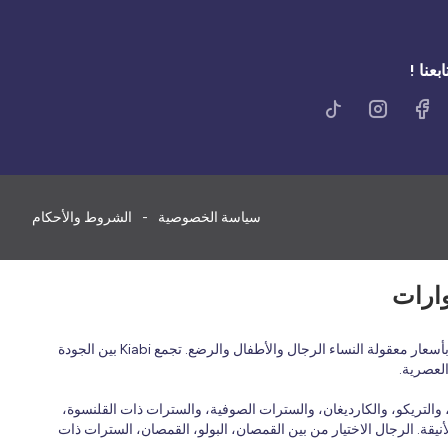
ابعنا !
سياسة الخصوصية
الشروط والأحكام
اكتشف الأزياء الفرنسية بأسعار معقولة في المملكة العربية السعودية مع Kiabi، العلامة التجارية الفرنسية للأزياء العائلية التي تقدم ملابس عصرية ومريحة وبأسعار معقولة النساء الرجال والأطفال والرضع. تجمع Kiabi بين الجودة
العصرية.
التريكو، والكارديغان، والسترات الصوفية، والسترات ذات القلنسوة،
نيقة. الرجال الاختيار من بين القمصان، البولو، القمصان، السترات ذات