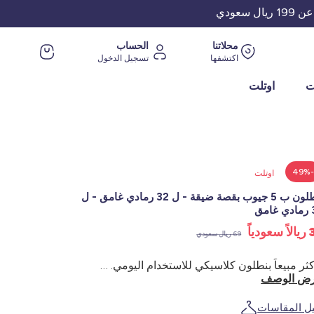
عودي
محلاتنا
الحساب
اكتشفها
تسجيل الدخول
ت
اوتلت
-49
اوتلت
بنطلون ب 5 جيوب بقصة ضيقة - ل 32 رمادي غامق - ل
مق
ودياً
69 ريال سعودي
الأكثر مبيعاً بنطلون كلاسيكي للاستخدام اليومي. بقصته الضيقة التي لا تقاوم الزمن، سيبدو رائعاً في المكتب أو في عطلة نهاية الأسبوع الأسبوع - بنطلون قطني قطني قطني طويل طويل - قطن في الغالب - يحتوي على قطن مع تدويره مطاطيه - مطاطي قليلاً قماش قماش - قصّة ضيقة ضيقة - خصر عادي - سحّاب بسحّاب مع زر للإغلاق - حلقات حزام - 2 جيبين مثبتين وجيب عملة معدنية في الأمام - 2 جيبين برقعة في الخلفية - خياطة علوية بلون واحد - طول الساق من الداخل (32 بوصة): 79 سم تقريباً - للطول بينم1م70 و180 سم تقريباً - عرض 16 سم تقريباً - ترتدي العارضة مقاس مقاس 40 صُنع هذا المنتج باستخدام غسيل الكيما وموفر للمياه
ض الوصف
يل المقاسات