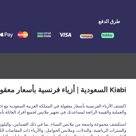
طرق الدفع
Kiabi السعودية | أزياء فرنسية بأسعار معقولة لجميع أفراد العائلة - ملابس وأحذية وإكسسوارات
والعملية والقيمة الرائعة لمساعدتك في تجهيز ملابس لجميع أفراد العائلة ب
استكشف مجموعة واسعة من ملابس النساء، بما في ذلك الفساتين، والبلوزات،
والسترات الرياضية، والبدلات، وملابس الحوامل، والأزياء ذات المقاسات الكب