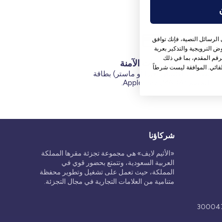
الرسائل النصية، فإنك توافق
 الترويجية والتذكير بعربة
قم المقدم، بما في ذلك
المدفوعات الآمنة
قائي. الموافقة ليست شرطاً
بطاقات الائتمان (فيزا أو ماستر) بطاقة
الخصم (MADA) Apple Pay.
شركاؤنا
«الأثيم لايف» هي مجموعة تجزئة مقرها المملكة
العربية السعودية، وتتمتع بحضور قوي في
المملكة، حيث تعمل على تشغيل وتطوير محفظة
متنامية من العلامات التجارية في مجال التجزئة.