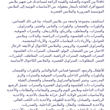
Kiabi بين الجودة والعملية والقيمة الرائعة لمساعدتك في تجهيز ملابس
لجميع أفراد العائلة بأسعار معقولة، من الأساسيات اليومية إلى الملابس
الموسمية الضرورية والملابس العصرية.
استكشف مجموعة واسعة من ملابس النساء، بما في ذلك الفساتين،
والبلوزات، والقمصان، والبلوزات، والتنانير، والجينز، والسراويل،
والسترات، والمعاطف، والتريكو، والكارديغان، والسترات الصوفية،
والسترات ذات القلنسوة، والسترات الرياضية، والبدلات، وملابس
الحوامل، والأزياء ذات المقاسات الكبيرة، والأزياء المحتشمة،
والسراويل القصيرة، والرومبر، والملابس الكاجوال أو الأنيقة. الرجال
الاختيار من بين القمصان، البولو، القمصان، السترات ذات القلنسوة،
السترات الصوفية، السترات الرياضية، السترات، المعاطف، البليزرات،
الجينز، البنطلونات، السراويل القصيرة، والملابس الكاجوال الأساسية.
للأطفال والرضع، اكتشفوا فساتين البناتوالتنانير والبلوزات والقمصان
والبلوزات واللباس الداخلي والسترات الصوفية والسترات والزي
المدرسي، وجينز الصبيانوالسراويل والقمصان والقمصان الثقيلة
والسترات ذات القلنسوة والسراويل القصيرة والسترات. تشمل الرضيع
البدلات الداخلية وملابس النوم والرومبر والبيجامات والبطانيات والأحذية
والأساسيات لحديثي الولادة. أكمل خزانة ملابسك بالأحذية، والأحذية
الرياضية، والصنادل، والأحذية الطويلة، والأحذية ذات الكعب العالي،
والأحذية المسطحة، والنعال، والملابس الداخلية، والصدريات،
والسراويل الداخلية، وملابس النوم، والجوارب، والقبعات، والأوشحة،