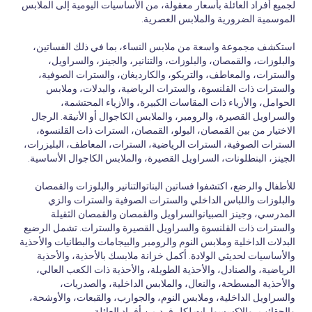
لجميع أفراد العائلة بأسعار معقولة، من الأساسيات اليومية إلى الملابس
الموسمية الضرورية والملابس العصرية.
استكشف مجموعة واسعة من ملابس النساء، بما في ذلك الفساتين،
والبلوزات، والقمصان، والبلوزات، والتنانير، والجينز، والسراويل،
والسترات، والمعاطف، والتريكو، والكارديغان، والسترات الصوفية،
والسترات ذات القلنسوة، والسترات الرياضية، والبدلات، وملابس
الحوامل، والأزياء ذات المقاسات الكبيرة، والأزياء المحتشمة،
والسراويل القصيرة، والرومبر، والملابس الكاجوال أو الأنيقة. الرجال
الاختيار من بين القمصان، البولو، القمصان، السترات ذات القلنسوة،
السترات الصوفية، السترات الرياضية، السترات، المعاطف، البليزرات،
الجينز، البنطلونات، السراويل القصيرة، والملابس الكاجوال الأساسية.
للأطفال والرضع، اكتشفوا فساتين البناتوالتنانير والبلوزات والقمصان
والبلوزات واللباس الداخلي والسترات الصوفية والسترات والزي
المدرسي، وجينز الصبيانوالسراويل والقمصان والقمصان الثقيلة
والسترات ذات القلنسوة والسراويل القصيرة والسترات. تشمل الرضيع
البدلات الداخلية وملابس النوم والرومبر والبيجامات والبطانيات والأحذية
والأساسيات لحديثي الولادة. أكمل خزانة ملابسك بالأحذية، والأحذية
الرياضية، والصنادل، والأحذية الطويلة، والأحذية ذات الكعب العالي،
والأحذية المسطحة، والنعال، والملابس الداخلية، والصدريات،
والسراويل الداخلية، وملابس النوم، والجوارب، والقبعات، والأوشحة،
والحقائب، والإكسسوارات لكل فرد من أفراد العائلة.