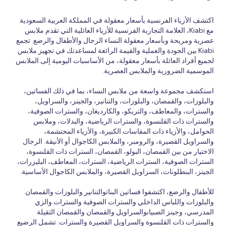
اكتشف الأزياء الفرنسية بأسعار معقولة في المملكة العربية السعودية
مع Kiabi، العلامة التجارية الفرنسية للأزياء العائلية التي تقدم ملابس
عصرية ومريحة وبأسعار معقولة النساء الرجال والأطفال والرضع. تجمع
Kiabi بين الجودة والعملية والقيمة الرائعة لمساعدتك في تجهيز ملابس
لجميع أفراد العائلة بأسعار معقولة، من الأساسيات اليومية إلى الملابس
الموسمية الضرورية والملابس العصرية.
استكشف مجموعة واسعة من ملابس النساء، بما في ذلك الفساتين،
والبلوزات، والقمصان، والبلوزات، والتنانير، والجينز، والسراويل،
والسترات، والمعاطف، والتريكو، والكارديغان، والسترات الصوفية،
والسترات ذات القلنسوة، والسترات الرياضية، والبدلات، وملابس
الحوامل، والأزياء ذات المقاسات الكبيرة، والأزياء المحتشمة،
والسراويل القصيرة، والرومبر، والملابس الكاجوال أو الأنيقة. الرجال
الاختيار من بين القمصان، البولو، القمصان، السترات ذات القلنسوة،
السترات الصوفية، السترات الرياضية، السترات، المعاطف، البليزرات،
الجينز، البنطلونات، السراويل القصيرة، والملابس الكاجوال الأساسية.
للأطفال والرضع، اكتشفوا فساتين البناتوالتنانير والبلوزات والقمصان
والبلوزات واللباس الداخلي والسترات الصوفية والسترات والزي
المدرسي، وجينز الصبيانوالسراويل والقمصان والقمصان الثقيلة
والسترات ذات القلنسوة والسراويل القصيرة والسترات. تشمل الرضيع