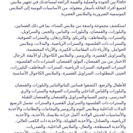
Kiabi بين الجودة والعملية والقيمة الرائعة لمساعدتك في تجهيز ملابس
لجميع أفراد العائلة بأسعار معقولة، من الأساسيات اليومية إلى الملابس
الموسمية الضرورية والملابس العصرية.
استكشف مجموعة واسعة من ملابس النساء، بما في ذلك الفساتين،
والبلوزات، والقمصان، والبلوزات، والتنانير، والجينز، والسراويل،
والسترات، والمعاطف، والتريكو، والكارديغان، والسترات الصوفية،
والسترات ذات القلنسوة، والسترات الرياضية، والبدلات، وملابس
الحوامل، والأزياء ذات المقاسات الكبيرة، والأزياء المحتشمة،
والسراويل القصيرة، والرومبر، والملابس الكاجوال أو الأنيقة. الرجال
الاختيار من بين القمصان، البولو، القمصان، السترات ذات القلنسوة،
السترات الصوفية، السترات الرياضية، السترات، المعاطف، البليزرات،
الجينز، البنطلونات، السراويل القصيرة، والملابس الكاجوال الأساسية.
للأطفال والرضع، اكتشفوا فساتين البناتوالتنانير والبلوزات والقمصان
والبلوزات واللباس الداخلي والسترات الصوفية والسترات والزي
المدرسي، وجينز الصبيانوالسراويل والقمصان والقمصان الثقيلة
والسترات ذات القلنسوة والسراويل القصيرة والسترات. تشمل الرضيع
البدلات الداخلية وملابس النوم والرومبر والبيجامات والبطانيات والأحذية
والأساسيات لحديثي الولادة. أكمل خزانة ملابسك بالأحذية، والأحذية
الرياضية، والصنادل، والأحذية الطويلة، والأحذية ذات الكعب العالي،
والأحذية المسطحة، والنعال، والملابس الداخلية، والصدريات،
والسراويل الداخلية، وملابس النوم، والجوارب، والقبعات، والأوشحة،