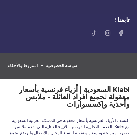
تابعنا !
سياسة الخصوصية
الشروط والأحكام
Kiabi السعودية | أزياء فرنسية بأسعار
معقولة لجميع أفراد العائلة - ملابس
وأحذية وإكسسوارات
اكتشف الأزياء الفرنسية بأسعار معقولة في المملكة العربية السعودية
مع Kiabi، العلامة التجارية الفرنسية للأزياء العائلية التي تقدم ملابس
عصرية ومريحة وبأسعار معقولة النساء الرجال والأطفال والرضع. تجمع